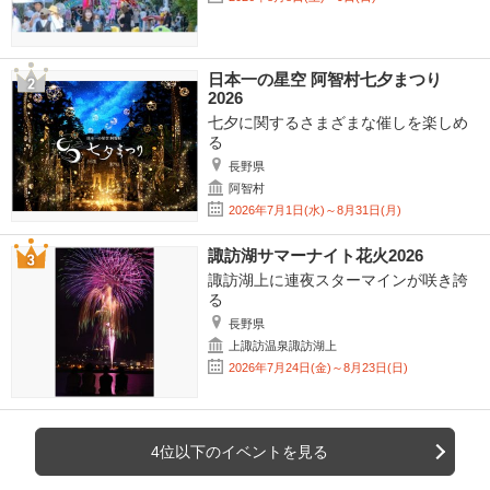
日本一の星空 阿智村七夕まつり
2026
七夕に関するさまざまな催しを楽しめ
る
長野県
阿智村
2026年7月1日(水)～8月31日(月)
諏訪湖サマーナイト花火2026
諏訪湖上に連夜スターマインが咲き誇
る
長野県
上諏訪温泉諏訪湖上
2026年7月24日(金)～8月23日(日)
4位以下のイベントを見る