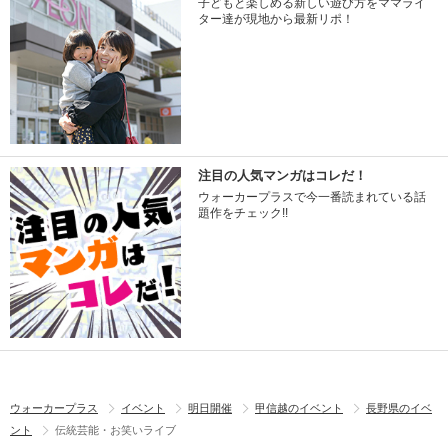
子どもと楽しめる新しい遊び方をママライ
ター達が現地から最新リポ！
注目の人気マンガはコレだ！
ウォーカープラスで今一番読まれている話
題作をチェック!!
ウォーカープラス
イベント
明日開催
甲信越のイベント
長野県のイベ
ント
伝統芸能・お笑いライブ