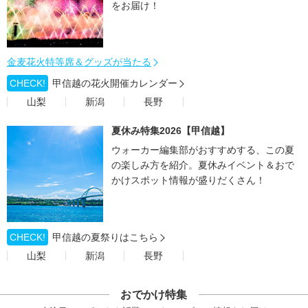
をお届け！
金麦花火特等席＆グッズが当たる
CHECK!
甲信越の花火開催カレンダー
山梨
新潟
長野
夏休み特集2026【甲信越】
ウォーカー編集部がおすすめする、この夏
の楽しみ方を紹介。夏休みイベント＆おで
かけスポット情報が盛りだくさん！
CHECK!
甲信越の夏祭りはこちら
山梨
新潟
長野
おでかけ特集