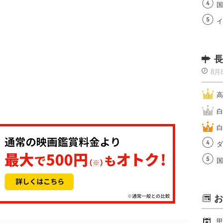
国
イ
長
8月
高
白
白
ダ
国
お
甲