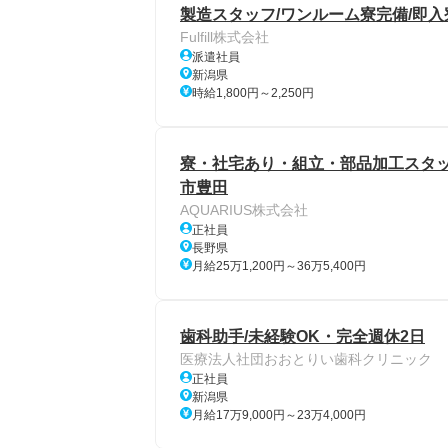
製造スタッフ/ワンルーム寮完備/即入
Fulfill株式会社
派遣社員
新潟県
時給1,800円～2,250円
寮・社宅あり・組立・部品加工スタッ
市豊田
AQUARIUS株式会社
正社員
長野県
月給25万1,200円～36万5,400円
歯科助手/未経験OK・完全週休2日
医療法人社団おおとりい歯科クリニック
正社員
新潟県
月給17万9,000円～23万4,000円