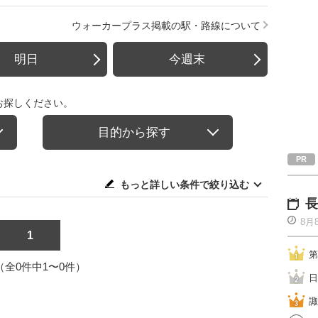
ウォーカープラス掲載の駅・路線について
明日
今週末
お探しください。
目的から探す
もっと詳しい条件で絞り込む
長
8月
1
第
1（全0件中1〜0件）
日
諏