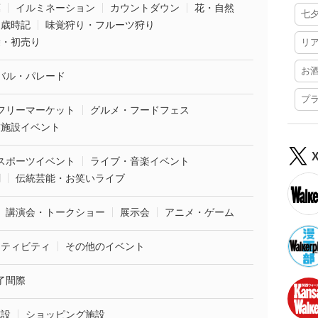
葉
イルミネーション
カウントダウン
花・自然
七
・歳時記
味覚狩り・フルーツ狩り
袋・初売り
リ
お
バル・パレード
プ
フリーマーケット
グルメ・フードフェス
業施設イベント
スポーツイベント
ライブ・音楽イベント
劇
伝統芸能・お笑いライブ
講演会・トークショー
展示会
アニメ・ゲーム
クティビティ
その他のイベント
了間際
施設
ショッピング施設