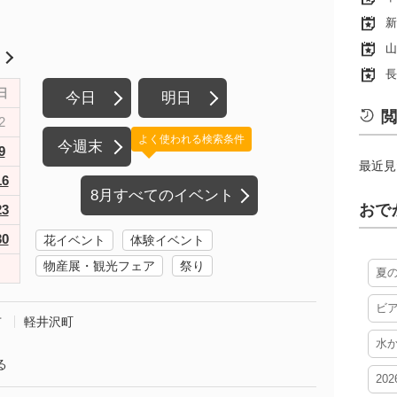
新
山
月
長
日
今日
明日
閲
2
よく使われる検索条件
今週末
9
最近見
16
8月すべてのイベント
おで
23
30
花イベント
体験イベント
物産展・観光フェア
祭り
夏
ビ
市
軽井沢町
水
る
20