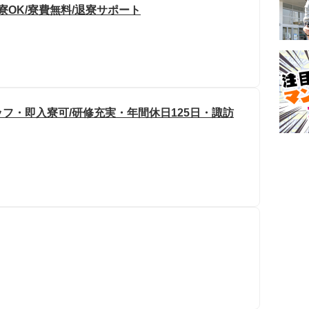
寮OK/寮費無料/退寮サポート
フ・即入寮可/研修充実・年間休日125日・諏訪