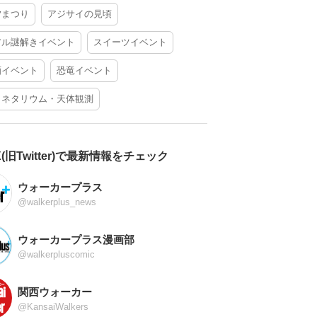
夕まつり
アジサイの見頃
アル謎解きイベント
スイーツイベント
酒イベント
恐竜イベント
ラネタリウム・天体観測
X(旧Twitter)で最新情報をチェック
ウォーカープラス
@walkerplus_news
ウォーカープラス漫画部
@walkerpluscomic
関西ウォーカー
@KansaiWalkers