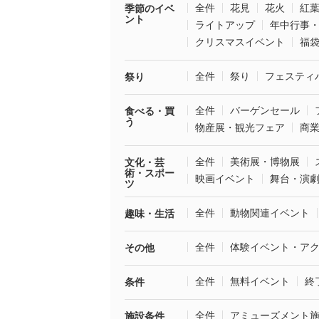
全件
花見
花火
紅
季節のイベ
ント
ライトアップ
年中行事
クリスマスイベント
福
全件
祭り
フェスティ
祭り
全件
バーゲンセール
食べる・買
う
物産展・観光フェア
商
全件
美術展・博物展
文化・芸
術・スポー
映画イベント
舞台・演
ツ
全件
動物関連イベント
趣味・生活
全件
体験イベント・ア
その他
全件
無料イベント
終
条件
全件
アミューズメント
施設条件