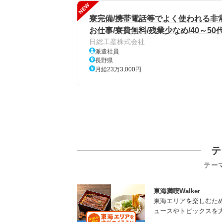
NEW
寮完備/携帯電話等でよく使われる非
お仕事/寮費無料/残業少なめ/40～50
日総工産株式会社
派遣社員
長野県
月給23万3,000円
テ
テー
東海満喫Walker
東海エリアを楽しむた
ュースやトピックスを