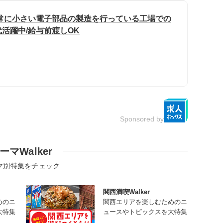
常に小さい電子部品の製造を行っている工場での
代活躍中/給与前渡しOK
Sponsored by
ーマWalker
マ別特集をチェック
関西満喫Walker
めのニ
関西エリアを楽しむためのニ
大特集
ュースやトピックスを大特集