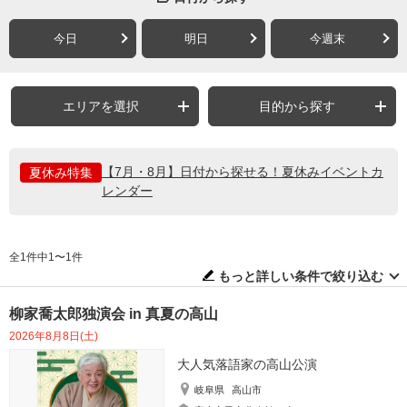
今日
明日
今週末
エリアを選択
目的から探す
【7月・8月】日付から探せる！夏休みイベントカ
夏休み特集
レンダー
全1件中1〜1件
もっと詳しい条件で絞り込む
柳家喬太郎独演会 in 真夏の高山
2026年8月8日(土)
大人気落語家の高山公演
岐阜県
高山市