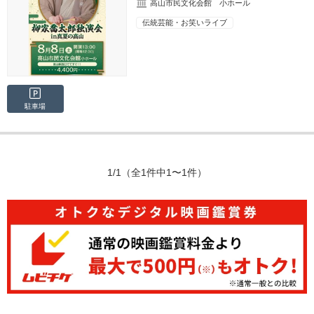
高山市民文化会館 小ホール
伝統芸能・お笑いライブ
駐車場
1/1
（全1件中1〜1件）