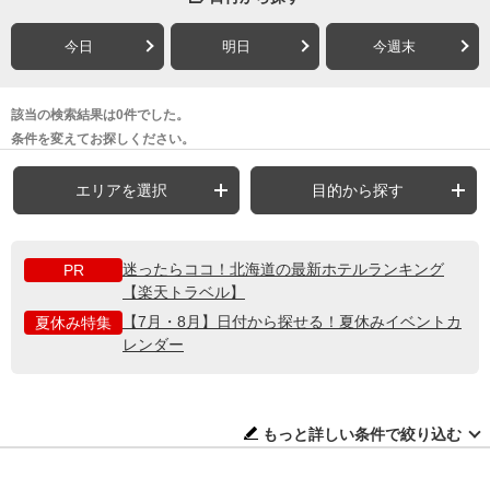
今日
明日
今週末
該当の検索結果は0件でした。
条件を変えてお探しください。
エリアを選択
目的から探す
迷ったらココ！北海道の最新ホテルランキング
PR
【楽天トラベル】
【7月・8月】日付から探せる！夏休みイベントカ
夏休み特集
レンダー
もっと詳しい条件で絞り込む