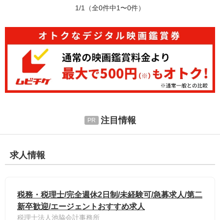
1/1
（全0件中1〜0件）
注目情報
求人情報
税務・税理士/完全週休2日制/未経験可/急募求人/第二
新卒歓迎/エージェントおすすめ求人
税理士法人池脇会計事務所