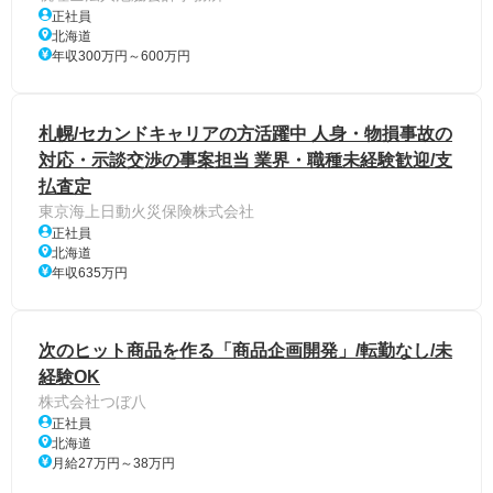
正社員
北海道
年収300万円～600万円
札幌/セカンドキャリアの方活躍中 人身・物損事故の
対応・示談交渉の事案担当 業界・職種未経験歓迎/支
払査定
東京海上日動火災保険株式会社
正社員
北海道
年収635万円
次のヒット商品を作る「商品企画開発」/転勤なし/未
経験OK
株式会社つぼ八
正社員
北海道
月給27万円～38万円