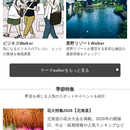
ビジネスWalker
星野リゾートWalker
気になるビジネスのアレコレ、ヒット
星野リゾートが運営する多彩な施設の
の裏側を徹底調査
最新情報をチェック！
テーマwalkerをもっと見る
季節特集
季節を感じる人気のスポットやイベントを紹介
花火特集2026【北海道】
北海道の花火大会を掲載。2026年の開催
日、中止・延期情報や人気ランキングなど