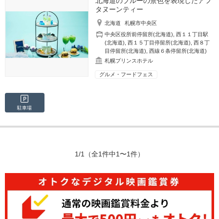
北海道のブルーの景色を表現したアフ
タヌーンティー
北海道
札幌市中央区
中央区役所前停留所(北海道)
,
西１１丁目駅
(北海道)
,
西１５丁目停留所(北海道)
,
西８丁
目停留所(北海道)
,
西線６条停留所(北海道)
札幌プリンスホテル
グルメ・フードフェス
駐車場
1/1
（全1件中1〜1件）