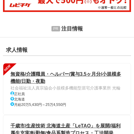
注目情報
求人情報
NEW
無資格/介護職員・ヘルパー/賞与3.5ヶ月分/小規模多
機能/日勤・夜勤
社会福祉法人真宗協会小規模多機能型居宅介護事業所 光輪
正社員
北海道
月給20万5,430円～25万4,550円
千歳市/生産技術 北海道土産「LeTAO」を展開/福利
厚生充実/転勤無/食品系製造プロセス・工法開発