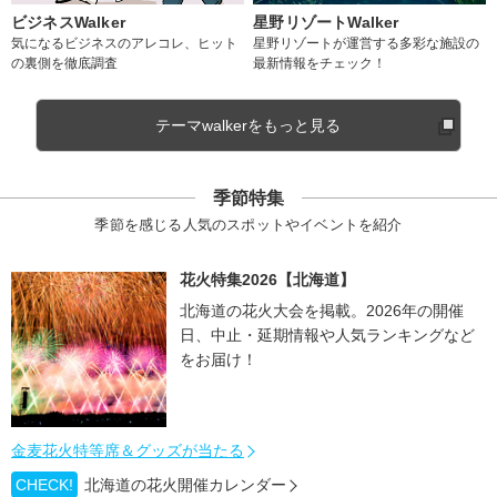
ビジネスWalker
星野リゾートWalker
気になるビジネスのアレコレ、ヒット
星野リゾートが運営する多彩な施設の
の裏側を徹底調査
最新情報をチェック！
テーマwalkerをもっと見る
季節特集
季節を感じる人気のスポットやイベントを紹介
花火特集2026【北海道】
北海道の花火大会を掲載。2026年の開催
日、中止・延期情報や人気ランキングなど
をお届け！
金麦花火特等席＆グッズが当たる
CHECK!
北海道の花火開催カレンダー