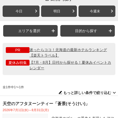
今日
明日
今週末
エリアを選択
目的から探す
迷ったらココ！北海道の最新ホテルランキング
PR
【楽天トラベル】
【7月・8月】日付から探せる！夏休みイベントカ
夏休み特集
レンダー
全1件中1〜1件
もっと詳しい条件で絞り込む
天空のアフタヌーンティー「蒼景(そうけい)」
2026年7月1日(水)～8月31日(月)