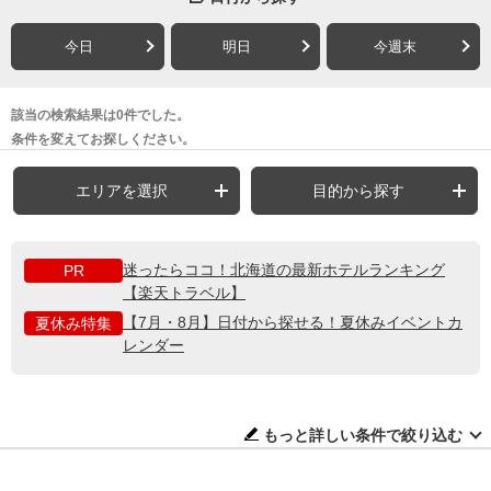
今日
明日
今週末
該当の検索結果は0件でした。
条件を変えてお探しください。
エリアを選択
目的から探す
迷ったらココ！北海道の最新ホテルランキング
PR
【楽天トラベル】
【7月・8月】日付から探せる！夏休みイベントカ
夏休み特集
レンダー
もっと詳しい条件で絞り込む