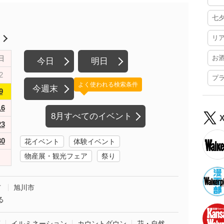
七
リ
月
お
日
今日
明日
2
プ
よく使われる検索条件
今週末
9
16
8月すべてのイベント
23
30
花イベント
体験イベント
物産展・観光フェア
祭り
市
旭川市
る
葉
イルミネーション
カウントダウン
花・自然