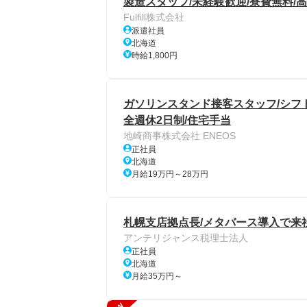
製造スタッフ/未経験歓迎/寮費無料/
Fulfill株式会社
派遣社員
北海道
時給1,800円
ガソリンスタンド接客スタッフ/シフト
全週休2日制/住宅手当
地崎商事株式会社 ENEOS
正社員
北海道
月給19万円～28万円
札幌支店拠点長/メタバース導入で来社
アンテリジャンス税理士法人
正社員
北海道
月給35万円～