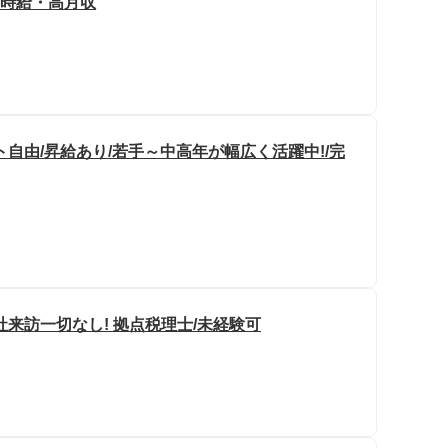
高時給・高月収
自由/昇給あり/若手～中高年が幅広く活躍中!/完
来訪一切なし! 拠点税理士/未経験可