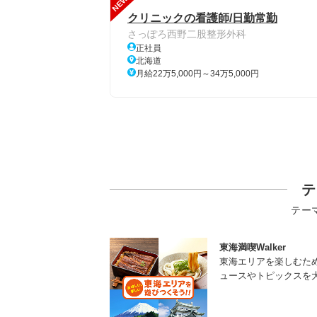
NEW
クリニックの看護師/日勤常勤
さっぽろ西野二股整形外科
正社員
北海道
月給22万5,000円～34万5,000円
テ
テー
東海満喫Walker
東海エリアを楽しむた
ュースやトピックスを