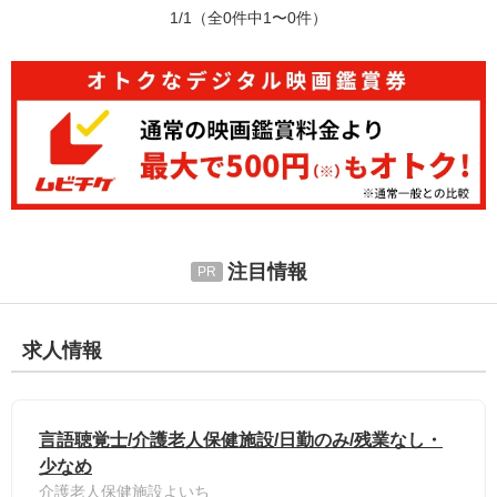
1/1
（全0件中1〜0件）
注目情報
求人情報
言語聴覚士/介護老人保健施設/日勤のみ/残業なし・
少なめ
介護老人保健施設よいち