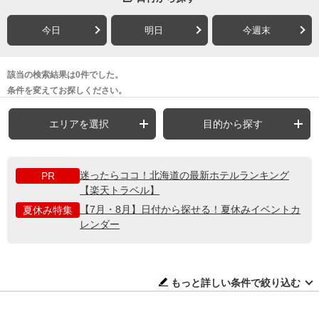
今日
明日
今週末
該当の検索結果は0件でした。
条件を変えてお探しください。
エリアを選択
目的から探す
迷ったらココ！北海道の最新ホテルランキング
PR
【楽天トラベル】
【7月・8月】日付から探せる！夏休みイベントカ
夏休み特集
レンダー
もっと詳しい条件で絞り込む