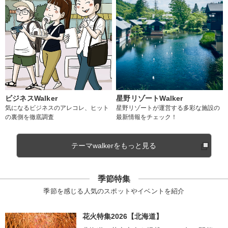
ビジネスWalker
星野リゾートWalker
気になるビジネスのアレコレ、ヒット
星野リゾートが運営する多彩な施設の
の裏側を徹底調査
最新情報をチェック！
テーマwalkerをもっと見る
季節特集
季節を感じる人気のスポットやイベントを紹介
花火特集2026【北海道】