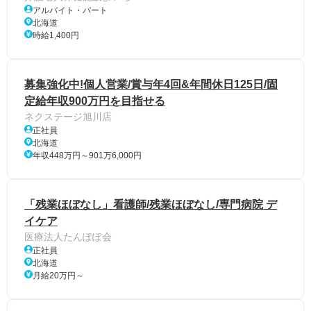
アルバイト・パート
北海道
時給1,400円
募集強化中!個人営業/賞与年4回&年間休日125日/固
定給年収900万円を目指せる
ネクステージ旭川店
正社員
北海道
年収448万円～901万6,000円
「残業ほぼなし」看護師/残業ほぼなし/専門病院 デ
イケア
医療法人たんぽぽ会
正社員
北海道
月給20万円～