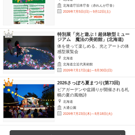
北海道庁旧本庁舎（赤れんが庁舎）
2026年7月5日(日)～9月12日(土)
特別展「光と遊ぶ！超体験型ミュー
ジアム 魔法の美術館」(北海道)
体を使って楽しめる、光とアートの体
感型展覧会
北海道
北海道立近代美術館
2026年7月17日(金)～8月30日(日)
2026さっぽろ夏まつり(第73回)
ビアガーデンや盆踊りが開催される札
幌の夏の風物詩
北海道
大通公園
2026年7月23日(木)～8月18日(火)