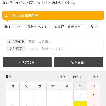
最近見たイベント&スポットページはありません。
よく使われる検索条件
花イベント
体験イベント
物産展・観光フェア
祭り
エリア変更
東京、大阪市
など
条件変更
フェス、無料イベント
など
エリア変更
条件変更
8月
9月
10月
11月
月
火
水
木
金
土
日
1
2