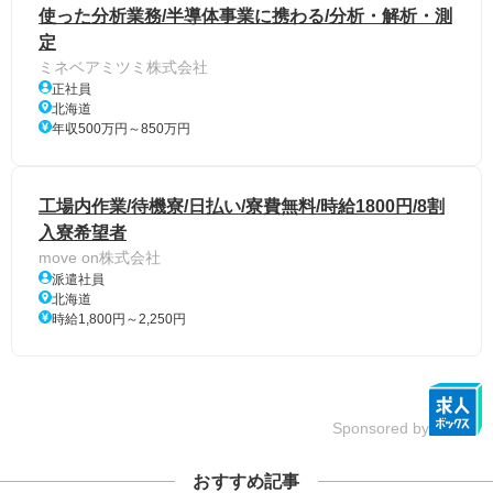
使った分析業務/半導体事業に携わる/分析・解析・測
定
ミネベアミツミ株式会社
正社員
北海道
年収500万円～850万円
工場内作業/待機寮/日払い/寮費無料/時給1800円/8割
入寮希望者
move on株式会社
派遣社員
北海道
時給1,800円～2,250円
Sponsored by
おすすめ記事