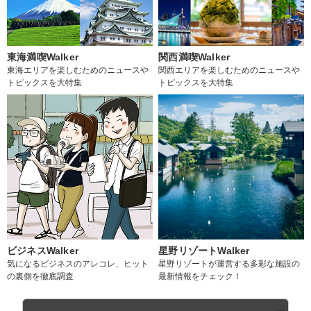
東海満喫Walker
関西満喫Walker
東海エリアを楽しむためのニュースや
関西エリアを楽しむためのニュースや
トピックスを大特集
トピックスを大特集
ビジネスWalker
星野リゾートWalker
気になるビジネスのアレコレ、ヒット
星野リゾートが運営する多彩な施設の
の裏側を徹底調査
最新情報をチェック！