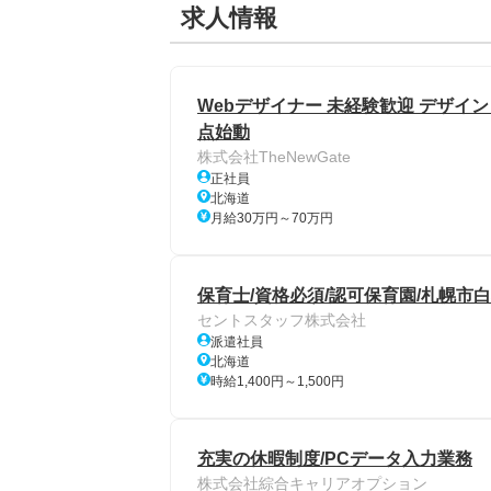
求人情報
Webデザイナー 未経験歓迎 デザイン
点始動
株式会社TheNewGate
正社員
北海道
月給30万円～70万円
保育士/資格必須/認可保育園/札幌市白
セントスタッフ株式会社
派遣社員
北海道
時給1,400円～1,500円
充実の休暇制度/PCデータ入力業務
株式会社綜合キャリアオプション