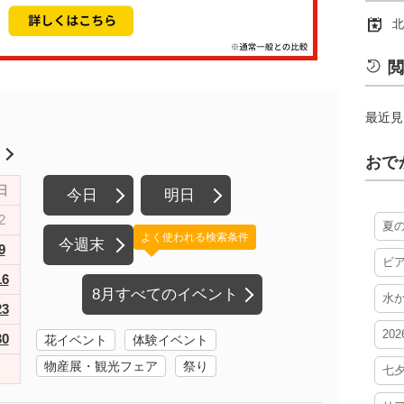
北
閲
最近見
月
おで
日
今日
明日
2
夏
よく使われる検索条件
今週末
9
ビ
16
8月すべてのイベント
水
23
20
30
花イベント
体験イベント
物産展・観光フェア
祭り
七