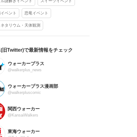
アル謎解きイベント
スイーツイベント
酒イベント
恐竜イベント
ラネタリウム・天体観測
X(旧Twitter)で最新情報をチェック
ウォーカープラス
@walkerplus_news
ウォーカープラス漫画部
@walkerpluscomic
関西ウォーカー
@KansaiWalkers
東海ウォーカー