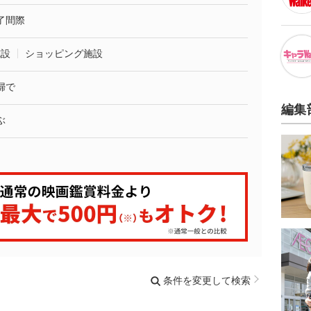
了間際
施設
ショッピング施設
婦で
編集
ぶ
条件を変更して検索