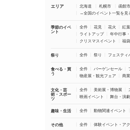
エリア
北海道
札幌市
函館
→全国のイベント一覧を見
全件
花見
花火
紅
季節のイベ
ント
ライトアップ
年中行事
クリスマスイベント
福
全件
祭り
フェスティ
祭り
全件
バーゲンセール
食べる・買
う
物産展・観光フェア
商
全件
美術展・博物展
文化・芸
術・スポー
映画イベント
舞台・演
ツ
全件
動物関連イベント
趣味・生活
全件
体験イベント・ア
その他