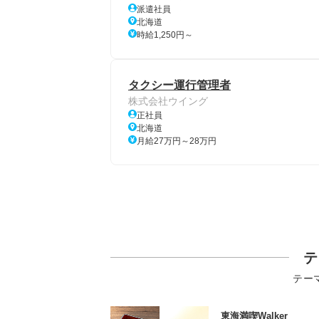
派遣社員
北海道
時給1,250円～
タクシー運行管理者
株式会社ウイング
正社員
北海道
月給27万円～28万円
テ
テー
東海満喫Walker