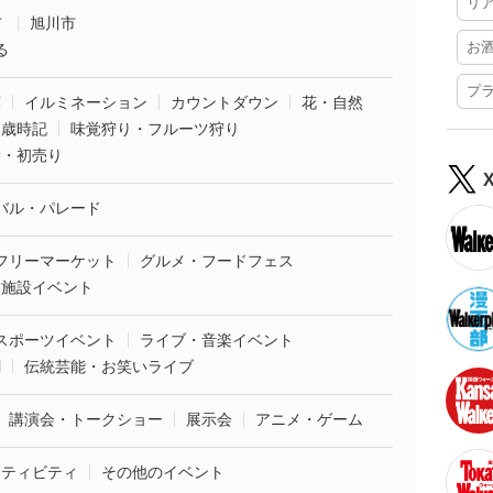
リ
市
旭川市
お
る
プ
葉
イルミネーション
カウントダウン
花・自然
・歳時記
味覚狩り・フルーツ狩り
袋・初売り
バル・パレード
フリーマーケット
グルメ・フードフェス
業施設イベント
スポーツイベント
ライブ・音楽イベント
劇
伝統芸能・お笑いライブ
講演会・トークショー
展示会
アニメ・ゲーム
クティビティ
その他のイベント