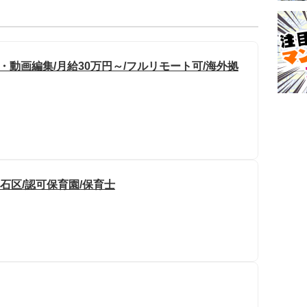
・動画編集/月給30万円～/フルリモート可/海外拠
石区/認可保育園/保育士