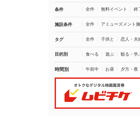
全件
無料イベント
終
条件
全件
アミューズメント
施設条件
全件
子供と
恋人・夫
タグ
目的別
食べる
遊ぶ
観る・学
時間別
午前中
お昼
夕方・夜