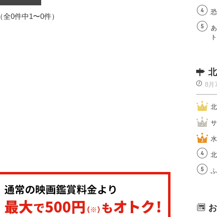
恐
1（全0件中1〜0件）
あ
ト
北
8月
北
サ
水
北
ふ
お