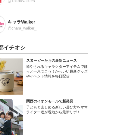
@TokaiWalkers
キャラWalker
@chara_walker_
部イチオシ
スヌーピーたちの最新ニュース
癒やされるキャラクターアイテムでほ
っと一息つこう！かわいい最新グッズ
やイベント情報を毎日配信
関西のイオンモールで新発見！
子どもと楽しめる新しい遊び方をママ
ライター達が現地から最新リポ！