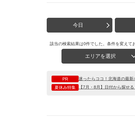
今日
該当の検索結果は0件でした。条件を変えて
エリアを選択
迷ったらココ！北海道の最新
PR
【7月・8月】日付から探せ
夏休み特集