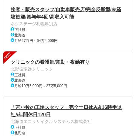
接客・販売スタッフ/自動車販売店/完全反響型/未経
験歓迎/賞与年4回/高収入可能
ネクステージ札幌厚別店
正社員
北海道
月給27万円～64万4,000円
NEW
クリニックの看護師/常勤・夜勤有り
北野循環器クリニック
正社員
北海道
月給19万5,000円～27万5,000円
「苫小牧の工場スタッフ」完全土日休み&16時半退
社!/年間休日120日
北海道エコリサイクルシステムズ株式会社
正社員
北海道