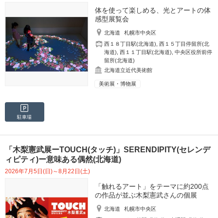
体を使って楽しめる、光とアートの体
感型展覧会
北海道
札幌市中央区
西１８丁目駅(北海道)
,
西１５丁目停留所(北
海道)
,
西１１丁目駅(北海道)
,
中央区役所前停
留所(北海道)
北海道立近代美術館
美術展・博物展
駐車場
「木梨憲武展ーTOUCH(タッチ)」SERENDIPITY(セレンデ
ィピティ)ー意味ある偶然(北海道)
2026年7月5日(日)～8月22日(土)
「触れるアート」をテーマに約200点
の作品が並ぶ木梨憲武さんの個展
北海道
札幌市中央区