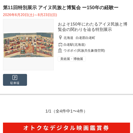
第11回特別展示 アイヌ民族と博覧会 ー150年の経験ー
2026年6月20日(土)～8月23日(日)
およそ150年にわたるアイヌ民族と博
覧会の関わりを辿る特別展示
北海道
白老郡白老町
白老駅(北海道)
ウポポイ(民族共生象徴空間)
美術展・博物展
駐車場
1/1
（全4件中1〜4件）