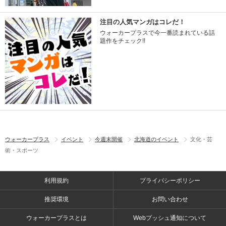
注目の人気マンガはコレだ！
ウォーカープラスで今一番読まれている話
題作をチェック!!
ウォーカープラス
イベント
今週末開催
北海道のイベント
文化・芸
術・スポーツ
利用規約
プライバシーポリシー
推奨環境
お問い合わせ
ウォーカープラスとは
Webプッシュ通知について