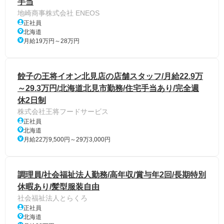
手当
地崎商事株式会社 ENEOS
正社員
北海道
月給19万円～28万円
餃子の王将イオン北見店の店舗スタッフ/月給22.9万
～29.3万円/北海道北見市勤務/住宅手当あり/完全週
休2日制
株式会社王将フードサービス
正社員
北海道
月給22万9,500円～29万3,000円
調理員/社会福祉法人勤務/高年収/賞与年2回/長期特別
休暇あり/髪型服装自由
社会福祉法人とらくろ
正社員
北海道