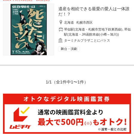
遺産を相続できる最愛の愛人は一体誰
だ！？
北海道
札幌市西区
琴似駅(北海道・札幌市営地下鉄東西線)
,
琴似
駅(北海道・JR函館本線(小樽～旭川))
ターミナルプラザことにパトス
舞台・演劇
1/1
（全1件中1〜1件）