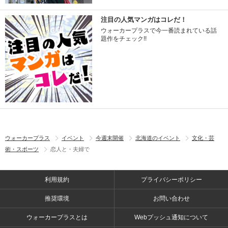
注目の人気マンガはコレだ！
ウォーカープラスで今一番読まれている話
題作をチェック!!
ウォーカープラス
イベント
今週末開催
北海道のイベント
文化・芸
術・スポーツ
恋人と・夫婦で
利用規約
プライバシーポリシー
推奨環境
お問い合わせ
ウォーカープラスとは
Webプッシュ通知について