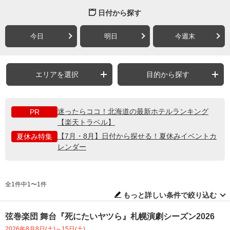
日付から探す
今日
明日
今週末
エリアを選択
目的から探す
迷ったらココ！北海道の最新ホテルランキング
PR
【楽天トラベル】
【7月・8月】日付から探せる！夏休みイベントカ
夏休み特集
レンダー
全1件中1〜1件
もっと詳しい条件で絞り込む
弦巻楽団 舞台『死にたいヤツら』札幌演劇シーズン2026
2026年8月8日(土)～15日(土)