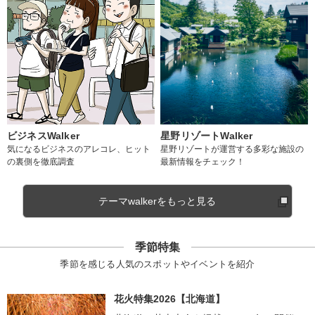
ビジネスWalker
星野リゾートWalker
気になるビジネスのアレコレ、ヒット
星野リゾートが運営する多彩な施設の
の裏側を徹底調査
最新情報をチェック！
テーマwalkerをもっと見る
季節特集
季節を感じる人気のスポットやイベントを紹介
花火特集2026【北海道】