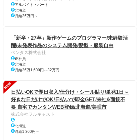
アルバイト・パート
北海道
月給25万円～
「新卒・27卒」新作ゲームのプログラマー/未経験活
躍/未発表作品のシステム開発/髪型・服装自由
ベンタス株式会社
正社員
北海道
月給26万1,600円～32万円
NEW
日払いOKで即日収入/仕分け・シール貼り/単発1日～
好きな日だけでOK!日払いで即金GET/来社&面接不
要 自宅でカンタンWEB登録/北海道/美唄市
株式会社フルキャスト
北海道
時給1,300円～