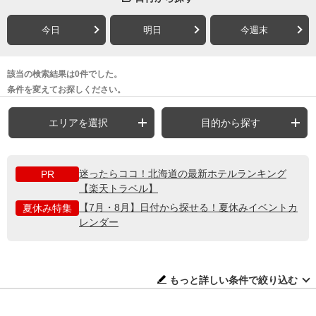
今日
明日
今週末
該当の検索結果は0件でした。
条件を変えてお探しください。
エリアを選択
目的から探す
迷ったらココ！北海道の最新ホテルランキング
PR
【楽天トラベル】
【7月・8月】日付から探せる！夏休みイベントカ
夏休み特集
レンダー
もっと詳しい条件で絞り込む