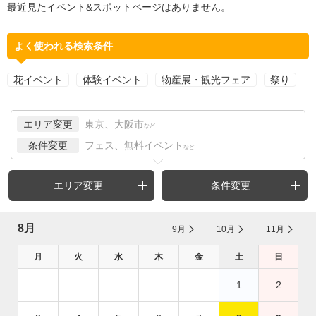
最近見たイベント&スポットページはありません。
よく使われる検索条件
花イベント
体験イベント
物産展・観光フェア
祭り
エリア変更
東京、大阪市
など
条件変更
フェス、無料イベント
など
エリア変更
条件変更
8月
9月
10月
11月
月
火
水
木
金
土
日
1
2