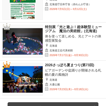
北海道庁旧本庁舎（赤れんが庁舎）
2026年7月5日(日)～9月12日(土)
特別展「光と遊ぶ！超体験型ミュー
ジアム 魔法の美術館」(北海道)
体を使って楽しめる、光とアートの体
感型展覧会
北海道
北海道立近代美術館
2026年7月17日(金)～8月30日(日)
2026さっぽろ夏まつり(第73回)
ビアガーデンや盆踊りが開催される札
幌の夏の風物詩
北海道
大通公園
2026年7月23日(木)～8月18日(火)