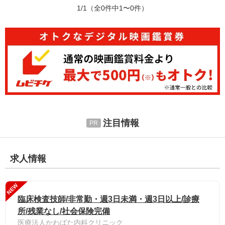
1/1
（全0件中1〜0件）
注目情報
求人情報
NEW
臨床検査技師/非常勤・週3日未満・週3日以上/診療
所/残業なし/社会保険完備
医療法人かわばた内科クリニック