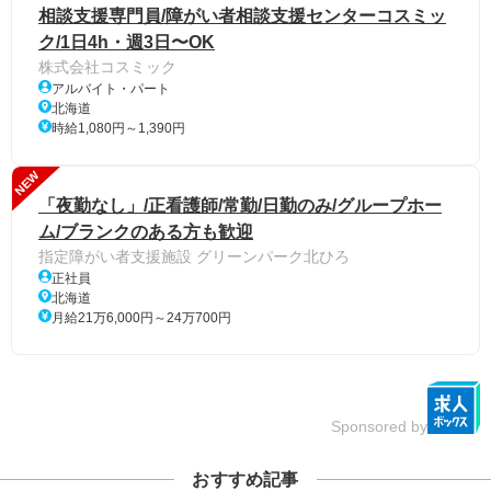
相談支援専門員/障がい者相談支援センターコスミッ
ク/1日4h・週3日〜OK
株式会社コスミック
アルバイト・パート
北海道
時給1,080円～1,390円
NEW
「夜勤なし」/正看護師/常勤/日勤のみ/グループホー
ム/ブランクのある方も歓迎
指定障がい者支援施設 グリーンパーク北ひろ
正社員
北海道
月給21万6,000円～24万700円
Sponsored by
おすすめ記事