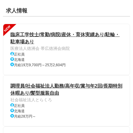
求人情報
NEW
臨床工学技士/常勤/病院/産休・育休実績あり/駐輪・
駐車場あり
医療法人徳洲会 帯広徳洲会病院
正社員
北海道
月給19万9,700円～25万2,604円
調理員/社会福祉法人勤務/高年収/賞与年2回/長期特別
休暇あり/髪型服装自由
社会福祉法人とらくろ
正社員
北海道
月給28万円～