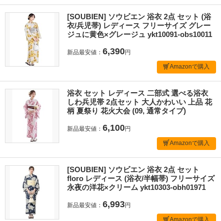
[SOUBIEN] ソウビエン 浴衣 2点 セット (浴
衣/兵児帯) レディース フリーサイズ グレー
ジュに黄色×グレージュ ykt10091-obs10011
6,390
新品最安値：
円
Amazonで購入
浴衣 セット レディース 二部式 選べる浴衣
しわ兵児帯 2点セット 大人かわいい 上品 花
柄 夏祭り 花火大会 (09, 通常タイプ)
6,100
新品最安値：
円
Amazonで購入
[SOUBIEN] ソウビエン 浴衣 2点 セット
floro レディース (浴衣/半幅帯) フリーサイズ
永夜の洋花×クリーム ykt10303-obh01971
6,993
新品最安値：
円
Amazonで購入