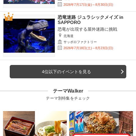
2026年7月17日(金)～8月30日(日)
恐竜迷路 ジュラシックメイズ in
SAPPORO
恐竜が出現する屋外迷路に挑戦
北海道
サッポロファクトリー
2026年7月18日(土)～8月23日(日)
4位以下のイベントを見る
テーマWalker
テーマ別特集をチェック