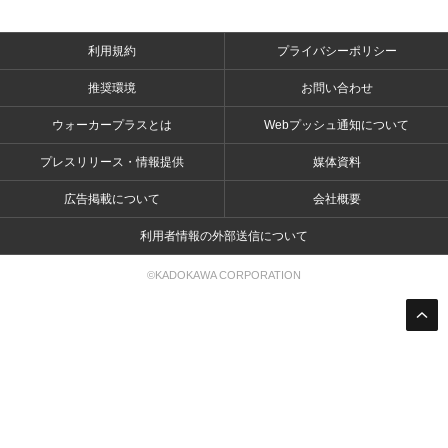
利用規約
プライバシーポリシー
推奨環境
お問い合わせ
ウォーカープラスとは
Webプッシュ通知について
プレスリリース・情報提供
媒体資料
広告掲載について
会社概要
利用者情報の外部送信について
©KADOKAWA CORPORATION