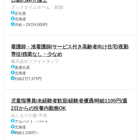
日勤のみ/介護士
グッドタイムホーム・釧路
正社員
北海道
月給～29万4,000円
看護師・准看護師/サービス付き高齢者向け住宅/夜勤
専従/残業なし・少なめ
株式会社ツクイスタッフ
派遣社員
北海道
日給2万7,375円
児童指導員/未経験者歓迎/経験者優遇/時給1100円/週
2日からの扶養内勤務OK
ぬくもりの森 中央
アルバイト・パート
北海道
時給1,100円～