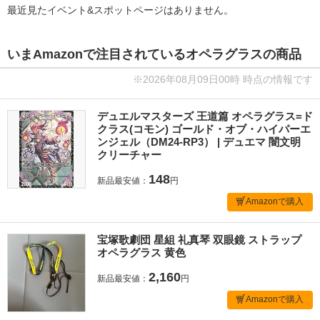
最近見たイベント&スポットページはありません。
いまAmazonで注目されているオペラグラスの商品
※2026年08月09日00時 時点の情報です
デュエルマスターズ 王道篇 オペラグラス=ド
クラス(コモン) ゴールド・オブ・ハイパーエ
ンジェル（DM24-RP3） | デュエマ 闇文明
クリーチャー
148
新品最安値：
円
Amazonで購入
宝塚歌劇団 星組 礼真琴 双眼鏡 ストラップ
オペラグラス 黄色
2,160
新品最安値：
円
Amazonで購入