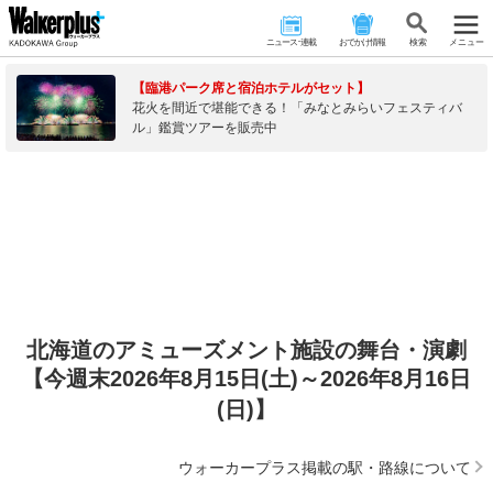
ニュース･連載
おでかけ情報
検 索
メニュー
【臨港パーク席と宿泊ホテルがセット】
花火を間近で堪能できる！「みなとみらいフェスティバ
ル」鑑賞ツアーを販売中
北海道のアミューズメント施設の舞台・演劇
【今週末2026年8月15日(土)～2026年8月16日
(日)】
ウォーカープラス掲載の駅・路線について