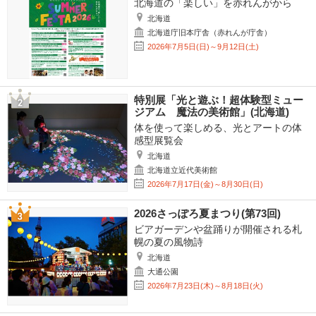
北海道の「楽しい」を赤れんがから
北海道
北海道庁旧本庁舎（赤れんが庁舎）
2026年7月5日(日)～9月12日(土)
特別展「光と遊ぶ！超体験型ミュー
ジアム 魔法の美術館」(北海道)
体を使って楽しめる、光とアートの体
感型展覧会
北海道
北海道立近代美術館
2026年7月17日(金)～8月30日(日)
2026さっぽろ夏まつり(第73回)
ビアガーデンや盆踊りが開催される札
幌の夏の風物詩
北海道
大通公園
2026年7月23日(木)～8月18日(火)