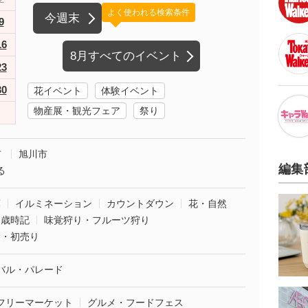
よく使われる検索条件
今週末
9
16
8月すべてのイベント
23
30
花イベント
体験イベント
物産展・観光フェア
祭り
市
旭川市
編集
る
葉
イルミネーション
カウントダウン
花・自然
・歳時記
味覚狩り・フルーツ狩り
袋・初売り
バル・パレード
フリーマーケット
グルメ・フードフェス