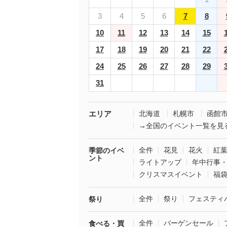
3
4
5
6
7
8
10
11
12
13
14
15
17
18
19
20
21
22
24
25
26
27
28
29
31
エリア
北海道
札幌市
函館
→全国のイベント一覧を見
全件
花見
花火
紅
季節のイベ
ント
ライトアップ
年中行事
クリスマスイベント
福
全件
祭り
フェスティ
祭り
全件
バーゲンセール
食べる・買