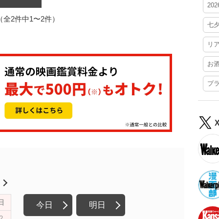
20
1（全2件中1〜2件）
七
リ
お
プ
月
日
今日
明日
2