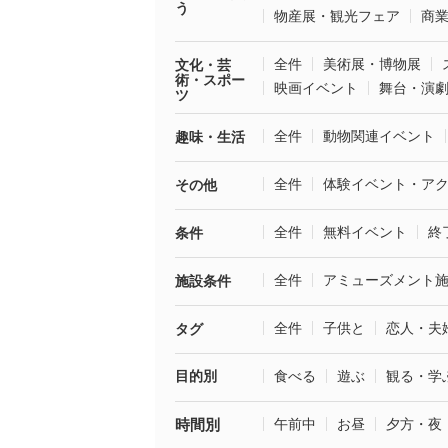
う
物産展・観光フェア
商
全件
美術展・博物展
文化・芸
術・スポー
映画イベント
舞台・演
ツ
全件
動物関連イベント
趣味・生活
全件
体験イベント・ア
その他
全件
無料イベント
終
条件
全件
アミューズメント
施設条件
全件
子供と
恋人・夫
タグ
目的別
食べる
遊ぶ
観る・学
時間別
午前中
お昼
夕方・夜