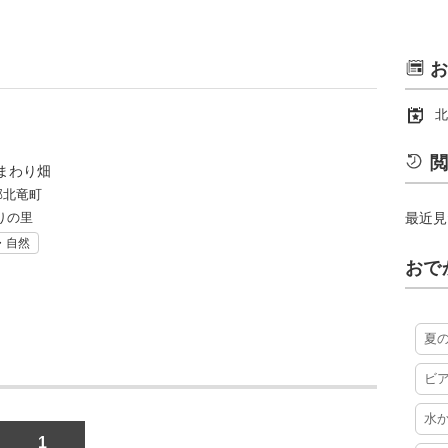
お
北
閲
まわり畑
郡北竜町
りの里
最近見
・自然
おで
夏
ビ
水
1