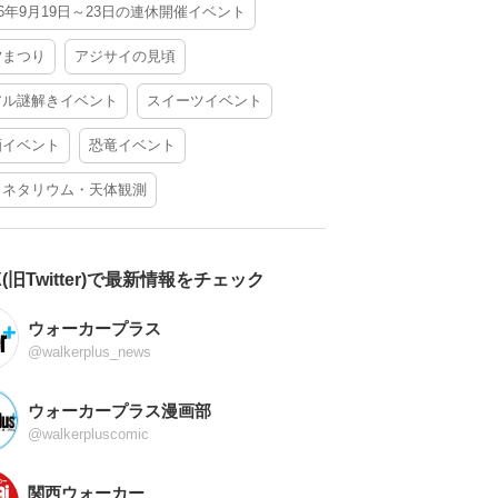
26年9月19日～23日の連休開催イベント
夕まつり
アジサイの見頃
アル謎解きイベント
スイーツイベント
酒イベント
恐竜イベント
ラネタリウム・天体観測
X(旧Twitter)で最新情報をチェック
ウォーカープラス
@walkerplus_news
ウォーカープラス漫画部
@walkerpluscomic
関西ウォーカー