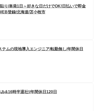
貼り/単発1日～好きな日だけでOK!日払いで即金
WEB登録/北海道/苫小牧市
ステムの現地導入エンジニア/転勤無し/年間休日
&16時半退社!/年間休日120日