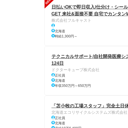
NEW
日払いOKで即日収入/仕分け・シール
GET 来社&面接不要 自宅でカンタン
株式会社フルキャスト
北海道
時給1,300円～
テクニカルサポート/自社開発医療シ
124日
ドクターキューブ株式会社
正社員
北海道
年収350万円～650万円
「苫小牧の工場スタッフ」完全土日休み
北海道エコリサイクルシステムズ株式会社
正社員
北海道