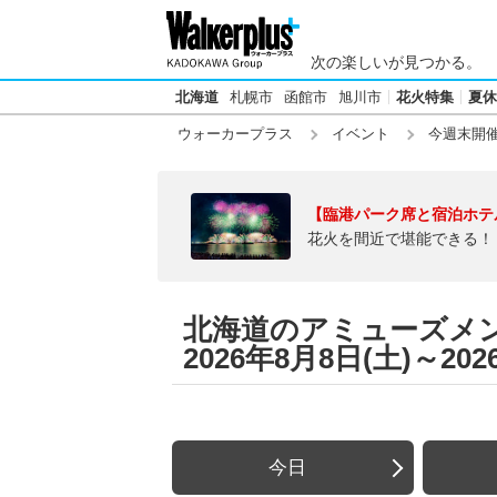
次の楽しいが見つかる。
北海道
札幌市
函館市
旭川市
花火特集
夏休
ウォーカープラス
イベント
今週末開
【臨港パーク席と宿泊ホテ
花火を間近で堪能できる！
北海道のアミューズメ
2026年8月8日(土)～20
今日