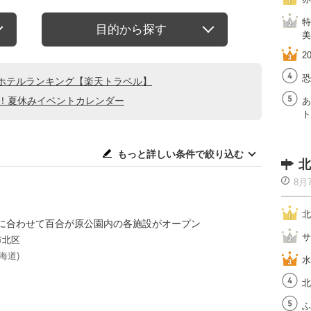
特
目的から探す
美
2
恐
ホテルランキング【楽天トラベル】
る！夏休みイベントカレンダー
あ
ト
もっと詳しい条件で絞り込む
北
8月
北
に合わせて百合が原公園内の各施設がオープン
サ
市北区
海道)
水
北
ふ