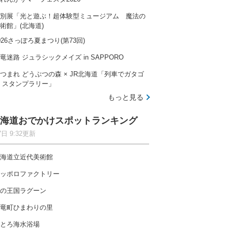
別展「光と遊ぶ！超体験型ミュージアム 魔法の
術館」(北海道)
026さっぽろ夏まつり(第73回)
竜迷路 ジュラシックメイズ in SAPPORO
つまれ どうぶつの森 × JR北海道「列車でガタゴ
 スタンプラリー」
もっと見る
海道おでかけスポットランキング
7日 9:32更新
海道立近代美術館
ッポロファクトリー
の王国ラグーン
竜町ひまわりの里
とろ海水浴場