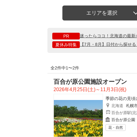
エリアを選択
迷ったらココ！北海道の最新
PR
【7月・8月】日付から探せ
夏休み特集
全2件中1〜2件
百合が原公園施設オープン
2026年4月25日(土)～11月3日(祝)
季節の花の見頃
北海道
札幌
百合が原駅(北
百合が原公園
花・自然