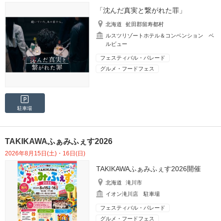
「沈んだ真実と繋がれた罪」
北海道
虻田郡留寿都村
ルスツリゾートホテル＆コンベンション ベ
ルビュー
フェスティバル・パレード
グルメ・フードフェス
駐車場
TAKIKAWAふぁみふぇす2026
2026年8月15日(土)・16日(日)
TAKIKAWAふぁみふぇす2026開催
北海道
滝川市
イオン滝川店 駐車場
フェスティバル・パレード
グルメ・フードフェス