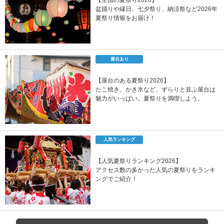
【全国の夏祭り2026】
盆踊りや縁日、七夕祭り、納涼祭など2026年
夏祭り情報をお届け！
屋台あり
【屋台のある夏祭り2026】
たこ焼き、かき氷など、ずらりと並ぶ屋台は
魅力がいっぱい。夏祭りを満喫しよう。
人気ランキング
【人気夏祭りランキング2026】
アクセス数の多かった人気の夏祭りをランキ
ングでご紹介！