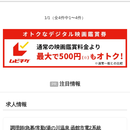
1/1
（全4件中1〜4件）
注目情報
求人情報
調理師/急募/常勤/湯の川温泉 函館市電2系統