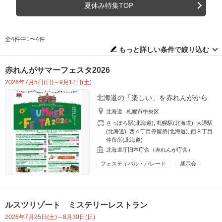
夏休み特集TOP
全4件中1〜4件
もっと詳しい条件で絞り込む
赤れんがサマーフェスタ2026
2026年7月5日(日)～9月12日(土)
北海道の「楽しい」を赤れんがから
北海道
札幌市中央区
さっぽろ駅(北海道)
,
札幌駅(北海道)
,
大通駅
(北海道)
,
西４丁目停留所(北海道)
,
西８丁目
停留所(北海道)
北海道庁旧本庁舎（赤れんが庁舎）
フェスティバル・パレード
展示会
ルスツリゾート ミステリーレストラン
2026年7月25日(土)～8月30日(日)