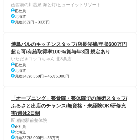
函館湯の川温泉 海と灯/ヒューイットリゾート
正社員
北海道
月給26万円～33万円
焼鳥バルのキッチンスタッフ/店長候補/年収600万円
超も可/有給取得率100%/賞与年3回 規定あり
いただきコッコちゃん 北8条店
正社員
北海道
月給34万6,350円～45万5,000円
「オープニング」整骨院・整体院での施術スタッフ/
ふるさと出店のチャンス/無資格・未経験OK/研修充
実/週休2日制
匠 稲穂駅前整体院
正社員
北海道
月給23万8,000円～35万円