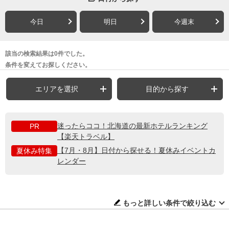
今日
明日
今週末
該当の検索結果は0件でした。
条件を変えてお探しください。
エリアを選択
目的から探す
迷ったらココ！北海道の最新ホテルランキング
PR
【楽天トラベル】
【7月・8月】日付から探せる！夏休みイベントカ
夏休み特集
レンダー
もっと詳しい条件で絞り込む