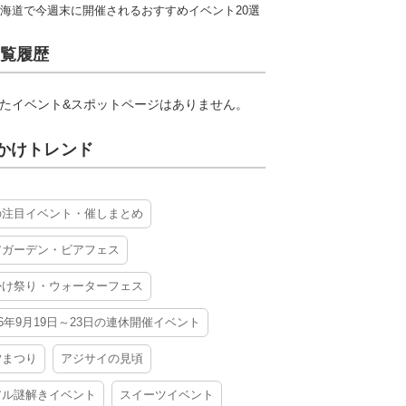
海道で今週末に開催されるおすすめイベント20選
覧履歴
たイベント&スポットページはありません。
かけトレンド
の注目イベント・催しまとめ
アガーデン・ビアフェス
かけ祭り・ウォーターフェス
26年9月19日～23日の連休開催イベント
夕まつり
アジサイの見頃
アル謎解きイベント
スイーツイベント