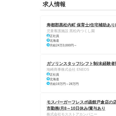
求人情報
寿都郡黒松内町 保育士/住宅補助あり
児童養護施設 黒松内つくし園
正社員
北海道
月給24万3,000円～
ガソリンスタッフ/シフト制/未経験者
地崎商事株式会社 ENEOS
正社員
北海道
月給19万円～28万円
モスバーガーフレスポ函館戸倉店の店舗ス
市勤務/月8～10日休み/賞与あり
株式会社モスストアカンパニー