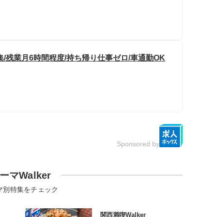
/残業月6時間程度/持ち帰り仕事ゼロ/車通勤OK
Sponsored by
ーマWalker
マ別特集をチェック
関西満喫Walker