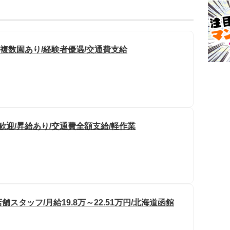
/複数園あり/経験者優遇/交通費支給
歓迎/昇給あり/交通費全額支給/軽作業
タッフ/月給19.8万～22.51万円/北海道函館