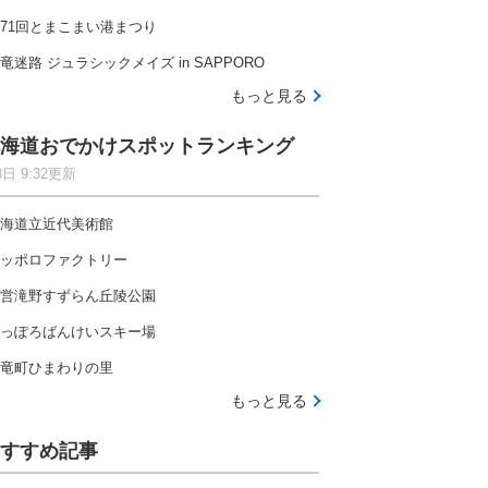
71回とまこまい港まつり
竜迷路 ジュラシックメイズ in SAPPORO
もっと見る
海道おでかけスポットランキング
8日 9:32更新
海道立近代美術館
ッポロファクトリー
営滝野すずらん丘陵公園
っぽろばんけいスキー場
竜町ひまわりの里
もっと見る
すすめ記事