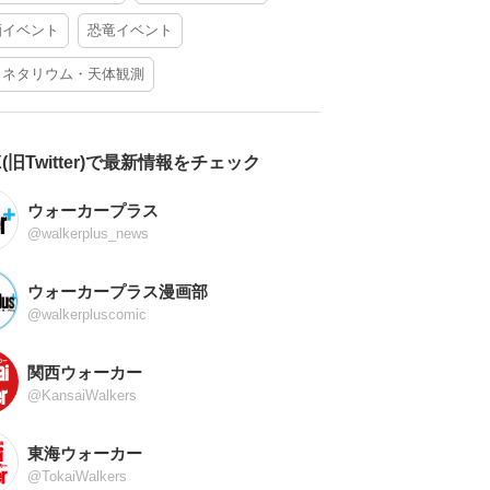
酒イベント
恐竜イベント
ラネタリウム・天体観測
X(旧Twitter)で最新情報をチェック
ウォーカープラス
@walkerplus_news
ウォーカープラス漫画部
@walkerpluscomic
関西ウォーカー
@KansaiWalkers
東海ウォーカー
@TokaiWalkers