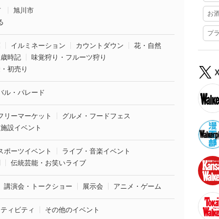
市
旭川市
お
る
プ
葉
イルミネーション
カウントダウン
花・自然
・歳時記
味覚狩り・フルーツ狩り
袋・初売り
バル・パレード
フリーマーケット
グルメ・フードフェス
業施設イベント
スポーツイベント
ライブ・音楽イベント
劇
伝統芸能・お笑いライブ
講演会・トークショー
展示会
アニメ・ゲーム
クティビティ
その他のイベント