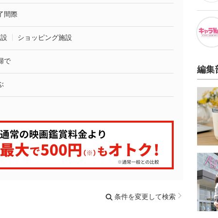
了間際
施設
ショッピング施設
婦で
編集
ぶ
条件を変更して検索