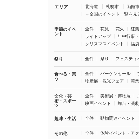
エリア
北海道
札幌市
函館
→全国のイベント一覧を見
全件
花見
花火
紅
季節のイベ
ント
ライトアップ
年中行事
クリスマスイベント
福
全件
祭り
フェスティ
祭り
全件
バーゲンセール
食べる・買
う
物産展・観光フェア
商
全件
美術展・博物展
文化・芸
術・スポー
映画イベント
舞台・演
ツ
全件
動物関連イベント
趣味・生活
全件
体験イベント・ア
その他