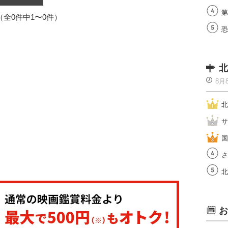
第
1（全0件中1〜0件）
恐
北
8月
北
サ
国
さ
北
お