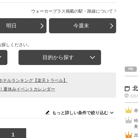
ウォーカープラス掲載の駅・路線について
明日
今週末
お探しください。
目的から探す
ホテルランキング【楽天トラベル】
北
る！夏休みイベントカレンダー
8月
赤
もっと詳しい条件で絞り込む
特
美
1
2