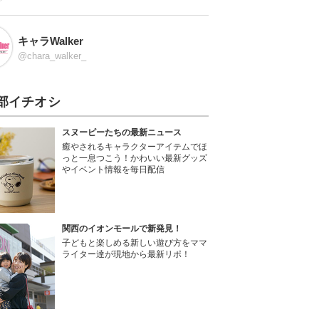
キャラWalker
@chara_walker_
部イチオシ
スヌーピーたちの最新ニュース
癒やされるキャラクターアイテムでほ
っと一息つこう！かわいい最新グッズ
やイベント情報を毎日配信
関西のイオンモールで新発見！
子どもと楽しめる新しい遊び方をママ
ライター達が現地から最新リポ！