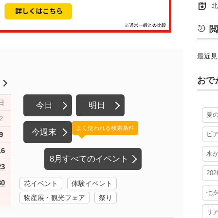
北
閲
最近見
おで
月
日
今日
明日
夏
2
よく使われる検索条件
今週末
9
ビ
16
水
8月すべてのイベント
23
20
30
花イベント
体験イベント
七
物産展・観光フェア
祭り
リ