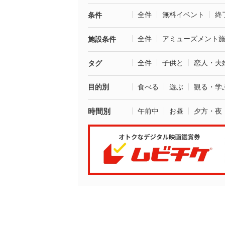
全件
無料イベント
終
条件
全件
アミューズメント
施設条件
全件
子供と
恋人・夫
タグ
目的別
食べる
遊ぶ
観る・学
時間別
午前中
お昼
夕方・夜