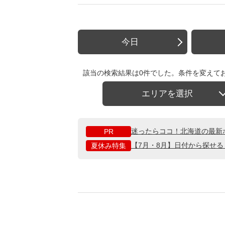
今日
該当の検索結果は0件でした。条件を変えて
エリアを選択
迷ったらココ！北海道の最新
PR
【7月・8月】日付から探せ
夏休み特集