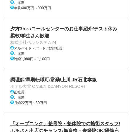
北海道
年収400万円～900万円
夕方3h～/コールセンターのお仕事紹介/テスト休み
柔軟/学生さん歓迎
株式会社ベルシステム24
アルバイト・パート / 契約社員
北海道
時給1,080円～1,100円
調理師/早期転職可/常勤/上川 JR石北本線
ホテル大雪 ONSEN &CANYON RESORT
正社員
北海道
月給22万円～30万円
「オープニング」整骨院・整体院での施術スタッフ/
ふるさと出店のチャンス/無資格・未経験OK/研修充