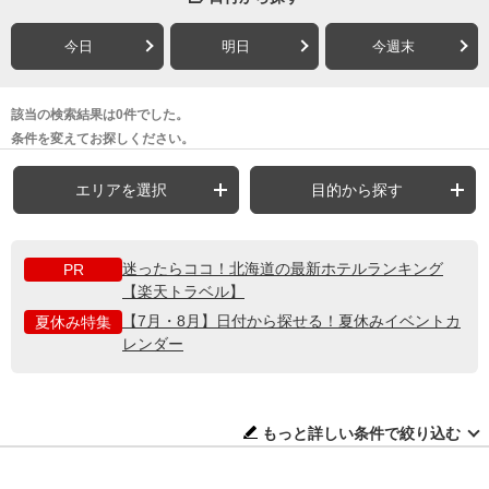
今日
明日
今週末
該当の検索結果は0件でした。
条件を変えてお探しください。
エリアを選択
目的から探す
迷ったらココ！北海道の最新ホテルランキング
PR
【楽天トラベル】
【7月・8月】日付から探せる！夏休みイベントカ
夏休み特集
レンダー
もっと詳しい条件で絞り込む