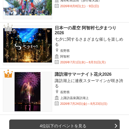
海野町商店街（歩行者天国）
2026年8月8日(土)・9日(日)
日本一の星空 阿智村七夕まつり
2026
七夕に関するさまざまな催しを楽しめ
る
長野県
阿智村
2026年7月1日(水)～8月31日(月)
諏訪湖サマーナイト花火2026
諏訪湖上に連夜スターマインが咲き誇
る
長野県
上諏訪温泉諏訪湖上
2026年7月24日(金)～8月23日(日)
4位以下のイベントを見る