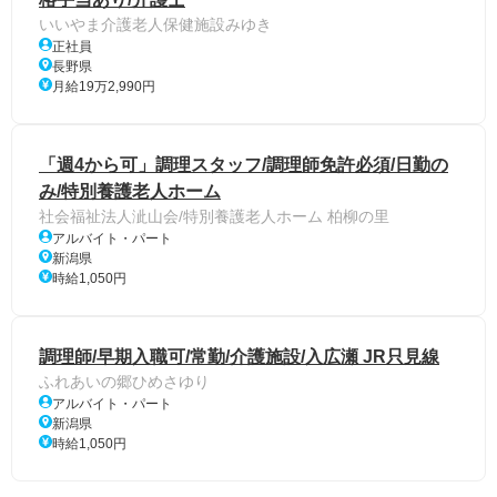
いいやま介護老人保健施設みゆき
正社員
長野県
月給19万2,990円
「週4から可」調理スタッフ/調理師免許必須/日勤の
み/特別養護老人ホーム
社会福祉法人泚山会/特別養護老人ホーム 柏柳の里
アルバイト・パート
新潟県
時給1,050円
調理師/早期入職可/常勤/介護施設/入広瀬 JR只見線
ふれあいの郷ひめさゆり
アルバイト・パート
新潟県
時給1,050円