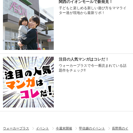
関西のイオンモールで新発見！
子どもと楽しめる新しい遊び方をママライ
ター達が現地から最新リポ！
注目の人気マンガはコレだ！
ウォーカープラスで今一番読まれている話
題作をチェック!!
ウォーカープラス
イベント
今週末開催
甲信越のイベント
長野県のイ