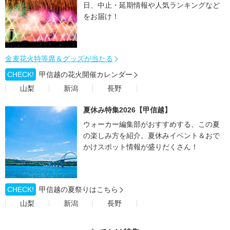
日、中止・延期情報や人気ランキングなど
をお届け！
金麦花火特等席＆グッズが当たる
CHECK!
甲信越の花火開催カレンダー
山梨
新潟
長野
夏休み特集2026【甲信越】
ウォーカー編集部がおすすめする、この夏
の楽しみ方を紹介。夏休みイベント＆おで
かけスポット情報が盛りだくさん！
CHECK!
甲信越の夏祭りはこちら
山梨
新潟
長野