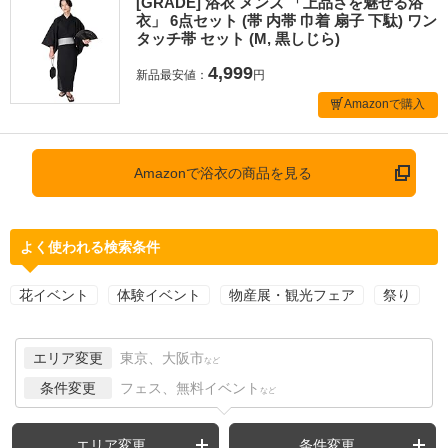
[GRADE] 浴衣 メンズ 「上品さを魅せる浴
衣」 6点セット (帯 内帯 巾着 扇子 下駄) ワン
タッチ帯 セット (M, 黒しじら)
4,999
新品最安値：
円
Amazonで購入
Amazonで浴衣の商品を見る
よく使われる検索条件
花イベント
体験イベント
物産展・観光フェア
祭り
エリア変更
東京、大阪市
など
条件変更
フェス、無料イベント
など
エリア変更
条件変更