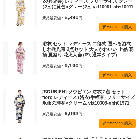
衣/兵児帯) レディース フリーサイズ グレー
ジュに黄色×グレージュ ykt10091-obs10011
6,390
新品最安値：
円
Amazonで購入
浴衣 セット レディース 二部式 選べる浴衣
しわ兵児帯 2点セット 大人かわいい 上品 花
柄 夏祭り 花火大会 (09, 通常タイプ)
6,100
新品最安値：
円
Amazonで購入
[SOUBIEN] ソウビエン 浴衣 2点 セット
floro レディース (浴衣/半幅帯) フリーサイズ
永夜の洋花×クリーム ykt10303-obh01971
6,993
新品最安値：
円
Amazonで購入