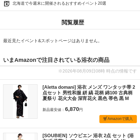
北海道で今週末に開催されるおすすめイベント20選
閲覧履歴
最近見たイベント&スポットページはありません。
いまAmazonで注目されている浴衣の商品
※2026年08月09日08時 時点の情報です
[Aletta domani] 浴衣 メンズ ワンタッチ帯 2
点セット 男性和服 絣 縞 花柄 綿100 古典柄
夏祭り 花火大会 深宵花火 黒色 帯色 黒 M
6,870
新品最安値：
円
Amazonで購入
[SOUBIEN] ソウビエン 浴衣 2点 セット (浴