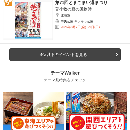
第71回とまこまい港まつり
苫小牧の夏の風物詩
北海道
中央公園 キラキラ公園
2026年8月7日(金)～9日(日)
4位以下のイベントを見る
テーマWalker
テーマ別特集をチェック