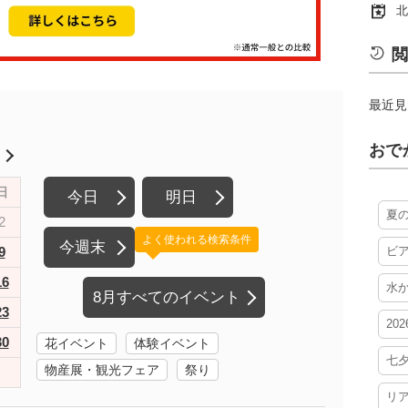
北
閲
最近見
おで
月
日
今日
明日
夏
2
よく使われる検索条件
今週末
9
ビ
16
水
8月すべてのイベント
23
20
30
花イベント
体験イベント
七
物産展・観光フェア
祭り
リ