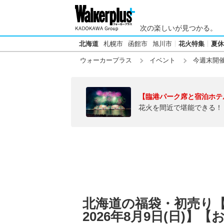
次の楽しいが見つかる。
北海道
札幌市
函館市
旭川市
花火特集
夏休
ウォーカープラス
イベント
今週末開
【臨港パーク席と宿泊ホテ
花火を間近で堪能できる！
北海道の福袋・初売り【今
2026年8月9日(日)】