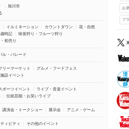
市
旭川市
お
る
プ
葉
イルミネーション
カウントダウン
花・自然
・歳時記
味覚狩り・フルーツ狩り
袋・初売り
バル・パレード
フリーマーケット
グルメ・フードフェス
業施設イベント
スポーツイベント
ライブ・音楽イベント
劇
伝統芸能・お笑いライブ
講演会・トークショー
展示会
アニメ・ゲーム
クティビティ
その他のイベント