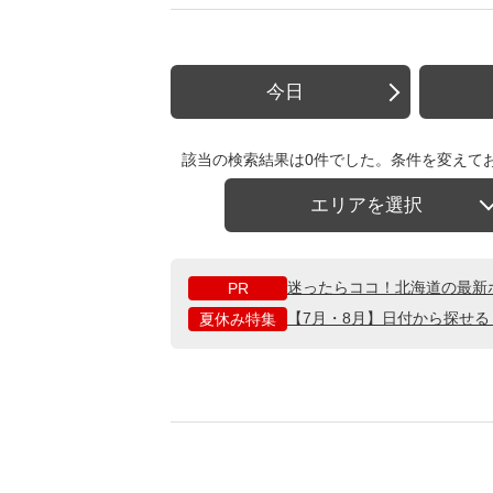
今日
該当の検索結果は0件でした。条件を変えて
エリアを選択
迷ったらココ！北海道の最新
PR
【7月・8月】日付から探せ
夏休み特集