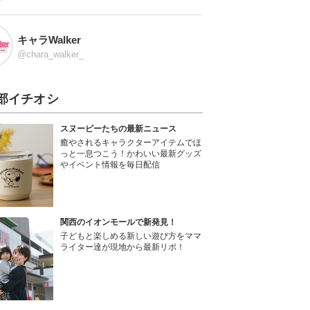
キャラWalker
@chara_walker_
部イチオシ
スヌーピーたちの最新ニュース
癒やされるキャラクターアイテムでほ
っと一息つこう！かわいい最新グッズ
やイベント情報を毎日配信
関西のイオンモールで新発見！
子どもと楽しめる新しい遊び方をママ
ライター達が現地から最新リポ！