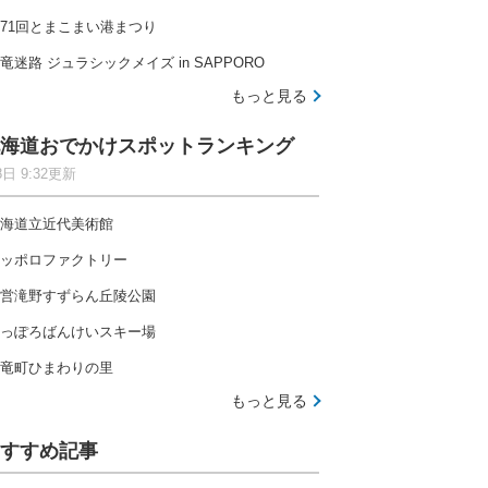
71回とまこまい港まつり
竜迷路 ジュラシックメイズ in SAPPORO
もっと見る
海道おでかけスポットランキング
8日 9:32更新
海道立近代美術館
ッポロファクトリー
営滝野すずらん丘陵公園
っぽろばんけいスキー場
竜町ひまわりの里
もっと見る
すすめ記事