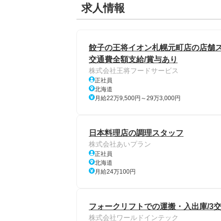
求人情報
餃子の王将イオン札幌元町店の店舗スタッ
交通費全額支給/賞与あり
株式会社王将フードサービス
正社員
北海道
月給22万9,500円～29万3,000円
日本料理店の調理スタッフ
株式会社あいプラン
正社員
北海道
月給24万100円
フォークリフトでの運搬・入出庫/3交替
株式会社ワールドインテック