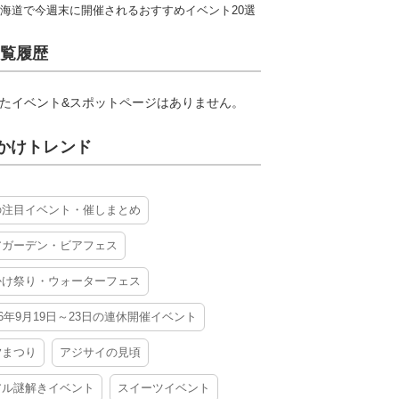
海道で今週末に開催されるおすすめイベント20選
覧履歴
たイベント&スポットページはありません。
かけトレンド
の注目イベント・催しまとめ
アガーデン・ビアフェス
かけ祭り・ウォーターフェス
26年9月19日～23日の連休開催イベント
夕まつり
アジサイの見頃
アル謎解きイベント
スイーツイベント