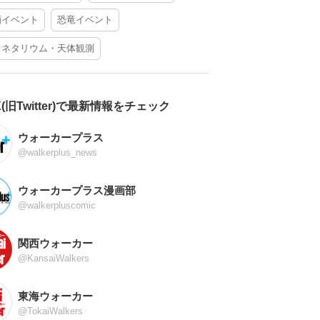
酒イベント
恐竜イベント
ラネタリウム・天体観測
X(旧Twitter)で最新情報をチェック
ウォーカープラス
@walkerplus_news
ウォーカープラス漫画部
@walkerpluscomic
関西ウォーカー
@KansaiWalkers
東海ウォーカー
@TokaiWalkers