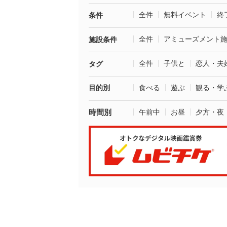
全件
無料イベント
終
条件
全件
アミューズメント
施設条件
全件
子供と
恋人・夫
タグ
目的別
食べる
遊ぶ
観る・学
時間別
午前中
お昼
夕方・夜