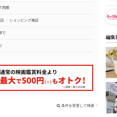
了間際
施設
ショッピング施設
婦で
編集
ぶ
条件を変更して検索