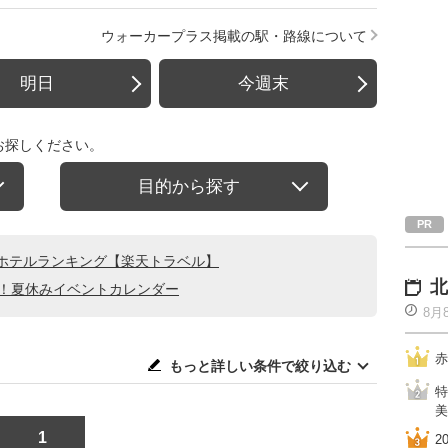
ウォーカープラス掲載の駅・路線について
明日
今週末
お探しください。
目的から探す
ホテルランキング【楽天トラベル】
北
る！夏休みイベントカレンダー
8月
赤
もっと詳しい条件で絞り込む
特
美
1
2