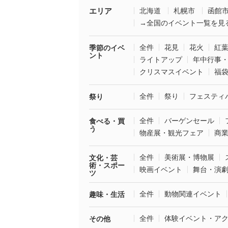
エリア
北海道
札幌市
函館
→全国のイベント一覧を見
全件
花見
花火
紅
季節のイベ
ント
ライトアップ
年中行事
クリスマスイベント
福
全件
祭り
フェスティ
祭り
全件
バーゲンセール
食べる・買
う
物産展・観光フェア
商
全件
美術展・博物展
文化・芸
術・スポー
映画イベント
舞台・演
ツ
全件
動物関連イベント
趣味・生活
全件
体験イベント・ア
その他