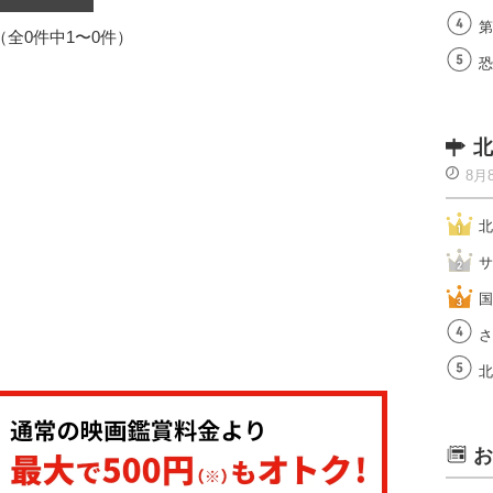
第
1（全0件中1〜0件）
恐
北
8月
北
サ
国
さ
北
お