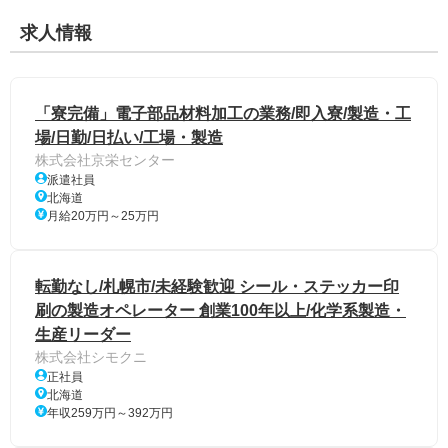
求人情報
「寮完備」電子部品材料加工の業務/即入寮/製造・工
場/日勤/日払い/工場・製造
株式会社京栄センター
派遣社員
北海道
月給20万円～25万円
転勤なし/札幌市/未経験歓迎 シール・ステッカー印
刷の製造オペレーター 創業100年以上/化学系製造・
生産リーダー
株式会社シモクニ
正社員
北海道
年収259万円～392万円