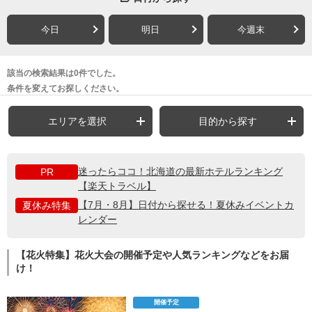
今日
明日
今週末
該当の検索結果は0件でした。
条件を変えてお探しください。
エリアを選択
目的から探す
迷ったらココ！北海道の最新ホテルランキング
PR
【楽天トラベル】
【7月・8月】日付から探せる！夏休みイベントカ
夏休み特集
レンダー
【花火特集】花火大会の開催予定や人気ランキングなどをお届
け！
開催予定