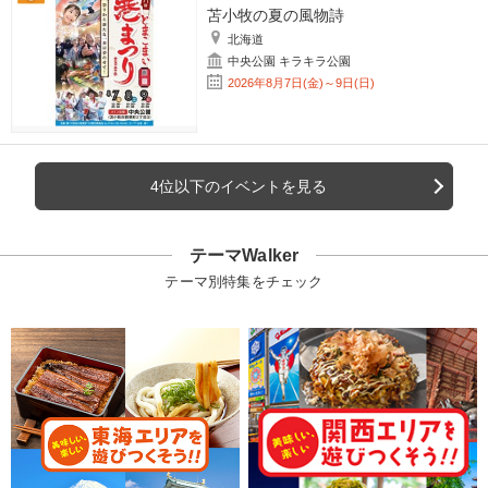
苫小牧の夏の風物詩
北海道
中央公園 キラキラ公園
2026年8月7日(金)～9日(日)
4位以下のイベントを見る
テーマWalker
テーマ別特集をチェック