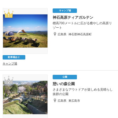
キャンプ場
神石高原ティアガルテン
標高700メートルに広がる癒やしの高原リ
ゾート
広島県
神石郡神石高原町
駐車場あり
キャンプ場
公園
憩いの森公園
さまざまなアウトドアが楽しめる見晴らし
抜群の公園
広島県
東広島市