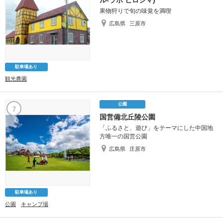
果物狩りで旬の味覚を満喫
広島県
三原市
駐車場あり
観光農園
公園
7
国営備北丘陵公園
「ふるさと、遊び」をテーマにした中国地
方唯一の国営公園
広島県
庄原市
駐車場あり
公園
キャンプ場