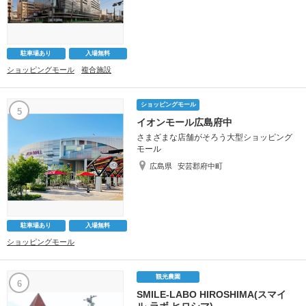
駐車場あり
入場無料
ショッピングモール
複合施設
ショッピングモール
5
イオンモール広島府中
さまざまな店舗がそろう大型ショッピング
モール
広島県
安芸郡府中町
駐車場あり
入場無料
ショッピングモール
観光農園
6
SMILE-LABO HIROSHIMA(スマイ
ル-ラボ ヒロシマ)