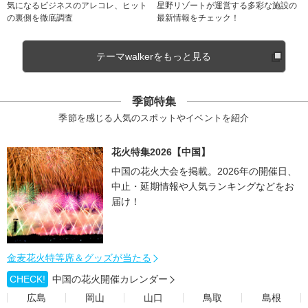
気になるビジネスのアレコレ、ヒット
星野リゾートが運営する多彩な施設の
の裏側を徹底調査
最新情報をチェック！
テーマwalkerをもっと見る
季節特集
季節を感じる人気のスポットやイベントを紹介
花火特集2026【中国】
中国の花火大会を掲載。2026年の開催日、
中止・延期情報や人気ランキングなどをお
届け！
金麦花火特等席＆グッズが当たる
CHECK!
中国の花火開催カレンダー
広島
岡山
山口
鳥取
島根