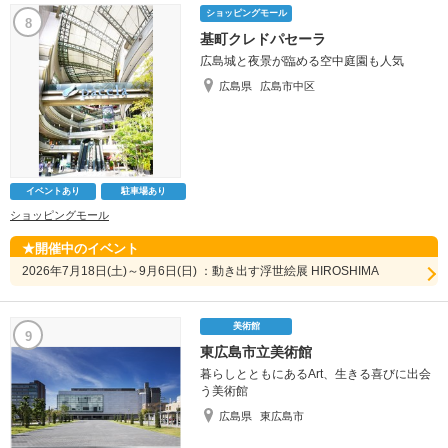
ショッピングモール
8
基町クレドパセーラ
広島城と夜景が臨める空中庭園も人気
広島県
広島市中区
イベントあり
駐車場あり
ショッピングモール
開催中のイベント
2026年7月18日(土)～9月6日(日) ：動き出す浮世絵展 HIROSHIMA
美術館
9
東広島市立美術館
暮らしとともにあるArt、生きる喜びに出会
う美術館
広島県
東広島市