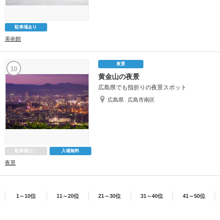
駐車場あり
美術館
夜景
10
黄金山の夜景
広島県でも指折りの夜景スポット
広島県
広島市南区
駐車場なし
入場無料
夜景
1～10位
11～20位
21～30位
31～40位
41～50位