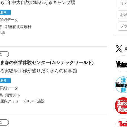
も1年中大自然の味わえるキャンプ場
リ
場あり
お
詳細データ
プ
県
耶麻郡北塩原村
プ場
位
ま森の科学体験センター(ムシテックワールド)
ろ実験や工作が盛りだくさんの科学館
場あり
詳細データ
県
須賀川市
屋内アミューズメント施設
位