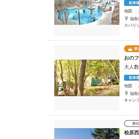
駐車
地図
福島
スパリ
第
おのフ
大人数
駐車
地図
福島
キャン
第4
桧原西