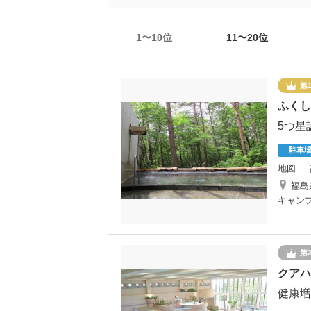
1〜10位
11〜20位
第
ふくし
5つ星
駐車
地図
福島
キャン
第
クアハ
健康増