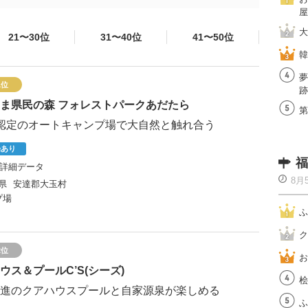
屋
大
21〜30位
31〜40位
41〜50位
韓
夢
1位
跡
ま県民の森 フォレストパークあだたら
第
認定のオートキャンプ場で大自然と触れ合う
場あり
福
詳細データ
8月
県
安達郡大玉村
プ場
ふ
ク
2位
お
ウス＆プールC’S(シーズ)
桧
進のクアハウスプールと自家源泉が楽しめる
ふ