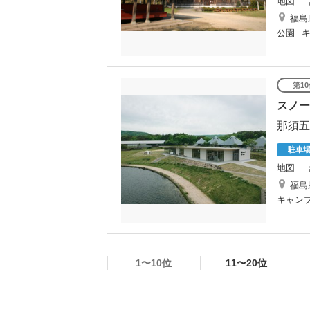
地図
福島
公園
第1
スノー
那須五
駐車
地図
福島
キャン
1〜10位
11〜20位