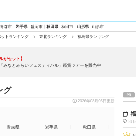
青森市
岩手県
盛岡市
秋田県
秋田市
山形県
山形市
ポットランキング
東北ランキング
福島県ランキング
ルがセット】
「みなとみらいフェスティバル」鑑賞ツアーを販売中
ング
2026年08月05日更新
福
8月
青森県
岩手県
秋田県
お