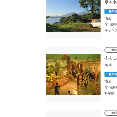
夏も冬
駐車
地図
福島
キャン
第5
ふくし
おもし
駐車
地図
福島
科学館
第6