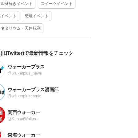
アル謎解きイベント
スイーツイベント
酒イベント
恐竜イベント
ラネタリウム・天体観測
X(旧Twitter)で最新情報をチェック
ウォーカープラス
@walkerplus_news
ウォーカープラス漫画部
@walkerpluscomic
関西ウォーカー
@KansaiWalkers
東海ウォーカー