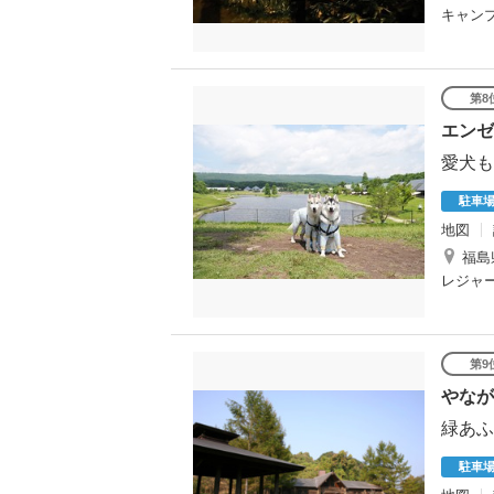
キャン
第8
エンゼ
愛犬も
駐車
地図
福島
レジャ
第9
やなが
緑あふ
駐車