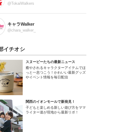
@TokaiWalkers
キャラWalker
@chara_walker_
部イチオシ
スヌーピーたちの最新ニュース
癒やされるキャラクターアイテムでほ
っと一息つこう！かわいい最新グッズ
やイベント情報を毎日配信
関西のイオンモールで新発見！
子どもと楽しめる新しい遊び方をママ
ライター達が現地から最新リポ！