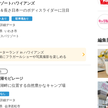
ゾートハワイアンズ
＆長さ日本一のボディスライダーに注目
トあり
駐車場あり
詳細データ
県
いわき市
スパリゾート
編集
ターランド in ハワイアンズ
緒にフラガールショーや写真撮影を楽しめる
位
湖モビレージ
湖畔に位置する自然豊かなキャンプ場
場なし
詳細データ
県
会津若松市