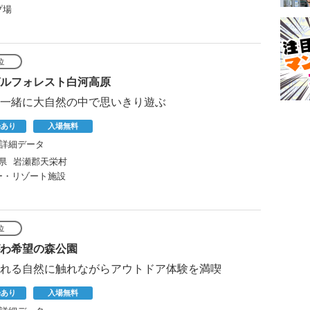
プ場
位
ルフォレスト白河高原
一緒に大自然の中で思いきり遊ぶ
場あり
入場無料
詳細データ
県
岩瀬郡天栄村
ー・リゾート施設
位
わ希望の森公園
れる自然に触れながらアウトドア体験を満喫
場あり
入場無料