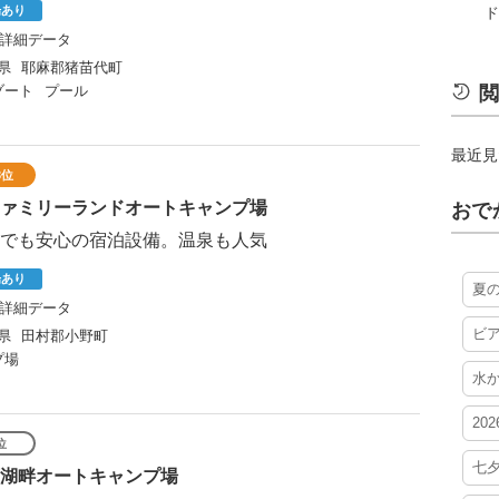
場あり
ド
詳細データ
県
耶麻郡猪苗代町
ゾート
プール
閲
最近見
3位
ァミリーランドオートキャンプ場
おで
でも安心の宿泊設備。温泉も人気
場あり
夏
詳細データ
ビ
県
田村郡小野町
プ場
水
20
位
七
湖畔オートキャンプ場