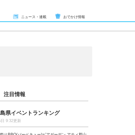
ニュース・連載
おでかけ情報
注目情報
島県イベントランキング
5日 9:32更新
祭りBBQ(バーベキュー)ビアガーデン アティ郡山