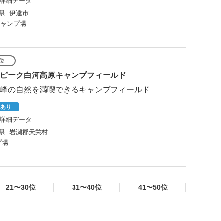
詳細データ
県
伊達市
キャンプ場
0位
ピーク白河高原キャンプフィールド
峰の自然を満喫できるキャンプフィールド
場あり
詳細データ
県
岩瀬郡天栄村
プ場
21〜30位
31〜40位
41〜50位