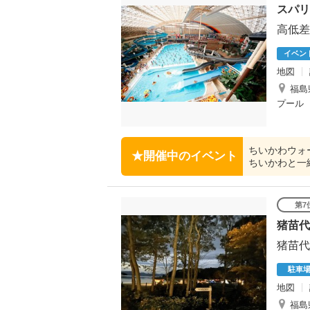
スパリ
高低差
イベン
地図
福島
プール
ちいかわウォー
開催中のイベント
ちいかわと一
第7
猪苗代
猪苗代
駐車
地図
福島