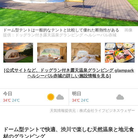
ドーム型テントは一般的なテントと比較して優れた断熱性がある
画像
提供：ドッグラン付き露天温泉グランピング ヘルシーパル赤城
[公式サイトなど、ドッグラン付き露天温泉グランピング glampark
ヘルシーパル赤城の詳しい施設情報を見る]
今日
明日
34℃
24℃
34℃
24℃
天気情報提供元：株式会社ライフビジネスウェザー
ドーム型テントで快適、渋川で楽しむ天然温泉と地元食
材のグランピング