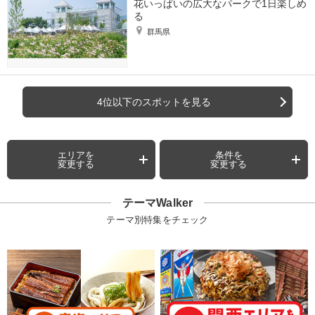
花いっぱいの広大なパークで1日楽しめ
る
群馬県
4位以下のスポットを見る
エリアを
条件を
変更する
変更する
テーマWalker
テーマ別特集をチェック