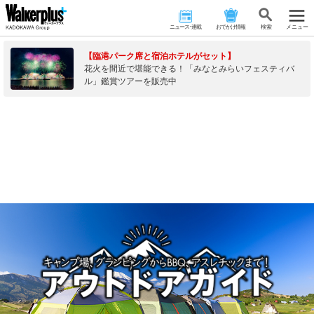
ニュース･連載
おでかけ情報
検 索
メニュー
【臨港パーク席と宿泊ホテルがセット】
花火を間近で堪能できる！「みなとみらいフェスティバ
ル」鑑賞ツアーを販売中