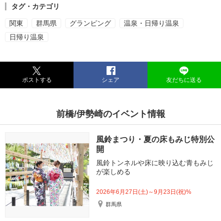
タグ・カテゴリ
関東
群馬県
グランピング
温泉・日帰り温泉
日帰り温泉
ポストする
シェア
友だちに送る
前橋/伊勢崎のイベント情報
風鈴まつり・夏の床もみじ特別公
開
風鈴トンネルや床に映り込む青もみじ
が楽しめる
2026年6月27日(土)～9月23日(祝)%
群馬県