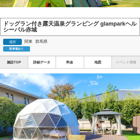
ドッグラン付き露天温泉グランピング glamparkヘル
シーパル赤城
関東
群馬県
場所
駐車場あり
施設TOP
詳細データ
料金
地図
イベント情報