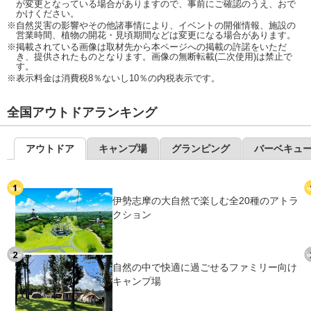
が変更となっている場合がありますので、事前にご確認のうえ、おで
かけください。
※自然災害の影響やその他諸事情により、イベントの開催情報、施設の
営業時間、植物の開花・見頃期間などは変更になる場合があります。
※掲載されている画像は取材先から本ページへの掲載の許諾をいただ
き、提供されたものとなります。画像の無断転載(二次使用)は禁止で
す。
※表示料金は消費税8％ないし10％の内税表示です。
全国アウトドアランキング
アウトドア
キャンプ場
グランピング
バーベキュ
伊勢志摩の大自然で楽しむ全20種のアトラ
クション
自然の中で快適に過ごせるファミリー向け
キャンプ場