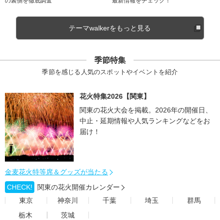
の裏側を徹底調査
最新情報をチェック！
テーマwalkerをもっと見る
季節特集
季節を感じる人気のスポットやイベントを紹介
花火特集2026【関東】
関東の花火大会を掲載。2026年の開催日、
中止・延期情報や人気ランキングなどをお
届け！
金麦花火特等席＆グッズが当たる
CHECK!
関東の花火開催カレンダー
東京
神奈川
千葉
埼玉
群馬
栃木
茨城