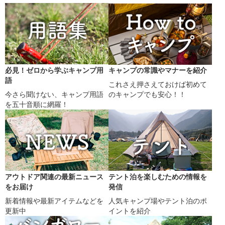
必見！ゼロから学ぶキャンプ用
キャンプの常識やマナーを紹介
語
これさえ押さえておけば初めて
今さら聞けない、キャンプ用語
のキャンプでも安心！！
を五十音順に網羅！
アウトドア関連の最新ニュース
テント泊を楽しむための情報を
をお届け
発信
新着情報や最新アイテムなどを
人気キャンプ場やテント泊のポ
更新中
イントを紹介