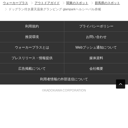
ウォーカープラス
アウトドアガイド
関東のスポット
群馬県のスポット
ドッグラン付き露天温泉グランピング glamparkヘルシーパル赤城
利用規約
プライバシーポリシー
推奨環境
お問い合わせ
ウォーカープラスとは
Webプッシュ通知について
プレスリリース・情報提供
媒体資料
広告掲載について
会社概要
利用者情報の外部送信について
©KADOKAWA CORPORATION