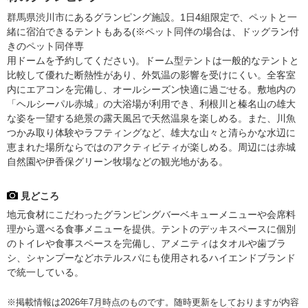
群馬県渋川市にあるグランピング施設。1日4組限定で、ペットと一
緒に宿泊できるテントもある(※ペット同伴の場合は、ドッグラン付
きのペット同伴専
用ドームを予約してください)。ドーム型テントは一般的なテントと
比較して優れた断熱性があり、外気温の影響を受けにくい。全客室
内にエアコンを完備し、オールシーズン快適に過ごせる。敷地内の
「ヘルシーパル赤城」の大浴場が利用でき、利根川と榛名山の雄大
な姿を一望する絶景の露天風呂で天然温泉を楽しめる。また、川魚
つかみ取り体験やラフティングなど、雄大な山々と清らかな水辺に
恵まれた場所ならではのアクティビティが楽しめる。周辺には赤城
自然園や伊香保グリーン牧場などの観光地がある。
見どころ
地元食材にこだわったグランピングバーベキューメニューや会席料
理から選べる食事メニューを提供。テントのデッキスペースに個別
のトイレや食事スペースを完備し、アメニティはタオルや歯ブラ
シ、シャンプーなどホテルスパにも使用されるハイエンドブランド
で統一している。
※掲載情報は2026年7月時点のものです。随時更新をしておりますが内容