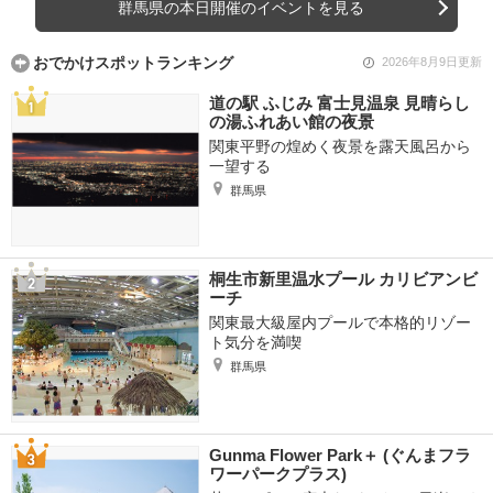
群馬県の本日開催のイベントを見る
おでかけスポットランキング
2026年8月9日更新
道の駅 ふじみ 富士見温泉 見晴らし
の湯ふれあい館の夜景
関東平野の煌めく夜景を露天風呂から
一望する
群馬県
桐生市新里温水プール カリビアンビ
ーチ
関東最大級屋内プールで本格的リゾー
ト気分を満喫
群馬県
Gunma Flower Park＋ (ぐんまフラ
ワーパークプラス)