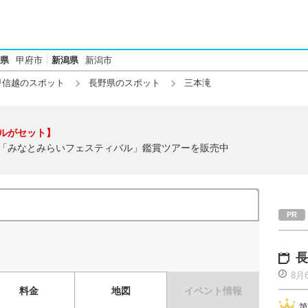
県
甲府市
新潟県
新潟市
甲信越のスポット
長野県のスポット
三本滝
ルがセット】
「みなとみらいフェスティバル」鑑賞ツアーを販売中
長
8月
料金
地図
イベント情報
第