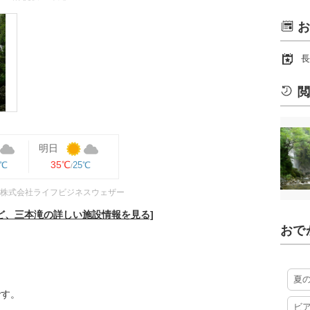
お
長
閲
明日
35℃
4℃
25℃
株式会社ライフビジネスウェザー
ど、三本滝の詳しい施設情報を見る]
おで
夏
です。
ビ