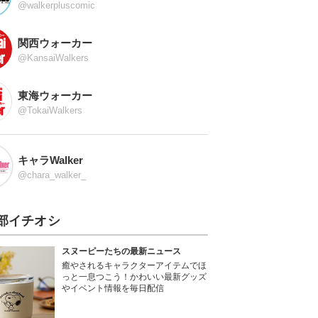
@walkerpluscomic
関西ウォーカー
@KansaiWalkers
東海ウォーカー
@TokaiWalkers
キャラWalker
@chara_walker_
部イチオシ
スヌーピーたちの最新ニュース
癒やされるキャラクターアイテムでほ
っと一息つこう！かわいい最新グッズ
やイベント情報を毎日配信