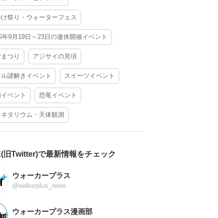
かけ祭り・ウォーターフェス
26年9月19日～23日の連休開催イベント
夕まつり
アジサイの見頃
アル謎解きイベント
スイーツイベント
酒イベント
恐竜イベント
ラネタリウム・天体観測
X(旧Twitter)で最新情報をチェック
ウォーカープラス
@walkerplus_news
ウォーカープラス漫画部