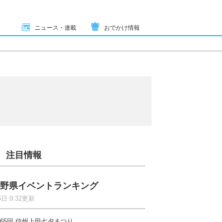
ニュース・連載
おでかけ情報
注目情報
野県イベントランキング
6日 9:32更新
65回 信州上田七夕まつり