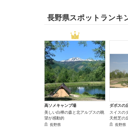
長野県スポットランキ
高ソメキャンプ場
ダボスの
美しい白樺の森と北アルプスの眺
スイスの
望が感動的
天然芝の
長野県
長野県