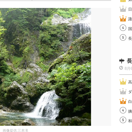
日
諏
国
長
長
8月
高
ダ
白
姨
和
画像提供:三本滝