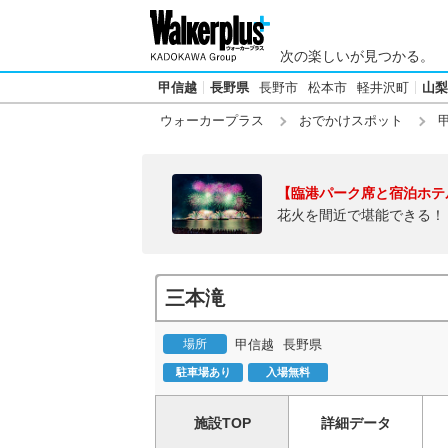
次の楽しいが見つかる。
甲信越
長野県
長野市
松本市
軽井沢町
山梨
ウォーカープラス
おでかけスポット
【臨港パーク席と宿泊ホテ
花火を間近で堪能できる！
三本滝
場所
甲信越
長野県
駐車場あり
入場無料
施設TOP
詳細データ