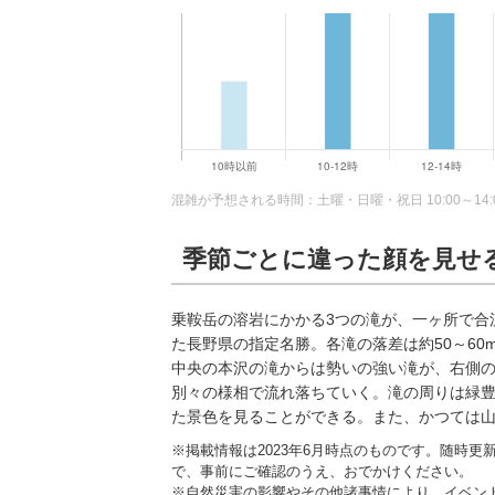
混雑が予想される時間：土曜・日曜・祝日 10:00～14:
季節ごとに違った顔を見せ
乗鞍岳の溶岩にかかる3つの滝が、一ヶ所で合
た長野県の指定名勝。各滝の落差は約50～6
中央の本沢の滝からは勢いの強い滝が、右側
別々の様相で流れ落ちていく。滝の周りは緑
た景色を見ることができる。また、かつては
※掲載情報は2023年6月時点のものです。随時
で、事前にご確認のうえ、おでかけください。
※自然災害の影響やその他諸事情により、イベン