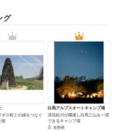
ング
丘
白馬アルプスオートキャンプ場
ダボス町との縁をつなぐ
清流松川が隣接し白馬三山を一望
丘陵
できるキャンプ場
長野県