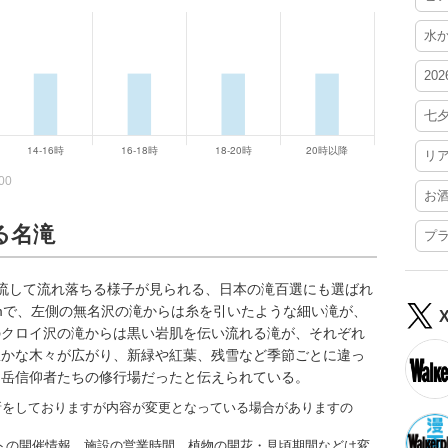
水
20
七
リ
00
お
る名滝
プ
流して流れ落ちる様子が見られる、日本の滝百選にも選ばれ
0mで、左側の無名沢の滝からは糸を引いたような細い滝が、
のクロイ沢の滝からは黒い岩肌を伝い流れる滝が、それぞれ
豊かな木々が広がり、新緑や紅葉、残雪など季節ごとに違っ
山岳信仰者たちの修行場だったと伝えられている。
更新をしておりますが内容が変更となっている場合がありますの
トの開催情報、施設の営業時間、植物の開花・見頃期間などは変