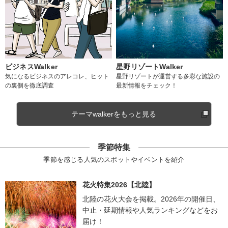
ビジネスWalker
星野リゾートWalker
気になるビジネスのアレコレ、ヒット
星野リゾートが運営する多彩な施設の
の裏側を徹底調査
最新情報をチェック！
テーマwalkerをもっと見る
季節特集
季節を感じる人気のスポットやイベントを紹介
花火特集2026【北陸】
北陸の花火大会を掲載。2026年の開催日、
中止・延期情報や人気ランキングなどをお
届け！