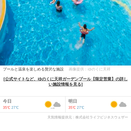
プールと温泉を楽しめる贅沢な施設
画像提供：ゆのくに天祥
[公式サイトなど、ゆのくに天祥ガーデンプール【限定営業】の詳し
い施設情報を見る]
今日
明日
35℃
27℃
35℃
27℃
天気情報提供元：株式会社ライフビジネスウェザー