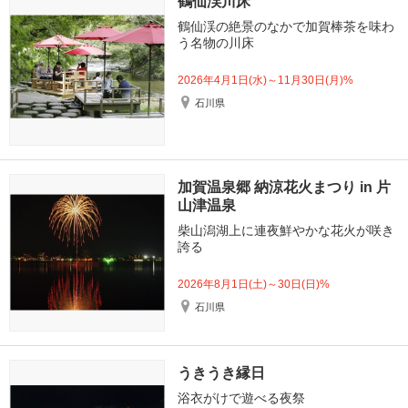
鶴仙渓川床
鶴仙渓の絶景のなかで加賀棒茶を味わ
う名物の川床
2026年4月1日(水)～11月30日(月)%
石川県
加賀温泉郷 納涼花火まつり in 片
山津温泉
柴山潟湖上に連夜鮮やかな花火が咲き
誇る
2026年8月1日(土)～30日(日)%
石川県
うきうき縁日
浴衣がけで遊べる夜祭