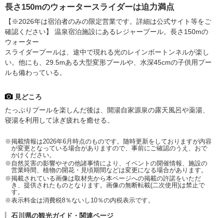
長さ150mのウォータースライダーは迫力満点
【※2026年は宿泊者のみの限定営業です。詳細は公式サイト等をご
確認ください】 温泉宿泊施設にあるレジャープール。長さ150mの
ウォーター
スライダープールは、途中で現れる光のレインボートンネルが楽し
い。他にも、29.5mある大型変形プールや、水深45cmの子供用プー
ルも備わっている。
見どころ
たっぷりプールを楽しんだ後は、開湯自家源泉の露天風呂や薬湯、
寝湯を利用して泳ぎ疲れを癒せる。
※掲載情報は2026年6月時点のものです。随時更新をしておりますが内容
が変更となっている場合がありますので、事前にご確認のうえ、おで
かけください。
※自然災害の影響やその他諸事情により、イベントの開催情報、施設の
営業時間、植物の開花・見頃期間などは変更になる場合があります。
※掲載されている画像は取材先から本ページへの掲載の許諾をいただ
き、提供されたものとなります。画像の無断転載(二次使用)は禁止で
す。
※表示料金は消費税8％ないし10％の内税表示です。
石川県の観光ガイド・関連ページ