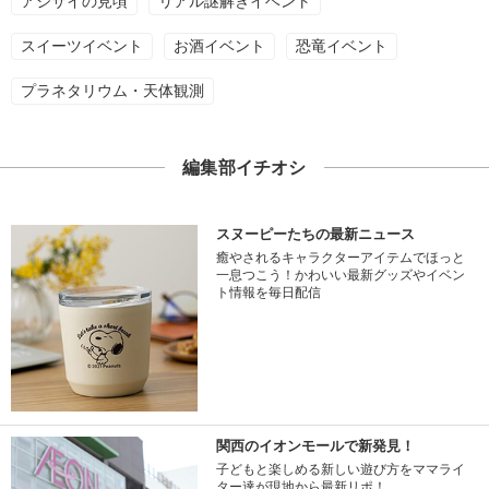
アジサイの見頃
リアル謎解きイベント
スイーツイベント
お酒イベント
恐竜イベント
プラネタリウム・天体観測
編集部イチオシ
スヌーピーたちの最新ニュース
癒やされるキャラクターアイテムでほっと
一息つこう！かわいい最新グッズやイベン
ト情報を毎日配信
関西のイオンモールで新発見！
子どもと楽しめる新しい遊び方をママライ
ター達が現地から最新リポ！