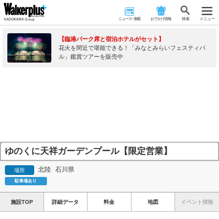
ニュース･連載
おでかけ情報
検 索
メニュー
【臨港パーク席と宿泊ホテルがセット】
花火を間近で堪能できる！「みなとみらいフェスティバ
ル」鑑賞ツアーを販売中
ゆのくに天祥ガーデンプール【限定営業】
北陸
石川県
場所
駐車場あり
施設TOP
詳細データ
料金
地図
イベント情報