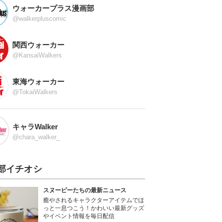
ウォーカープラス漫画部
@walkerpluscomic
関西ウォーカー
@KansaiWalkers
東海ウォーカー
@TokaiWalkers
キャラWalker
@chara_walker_
部イチオシ
スヌーピーたちの最新ニュース
癒やされるキャラクターアイテムでほ
っと一息つこう！かわいい最新グッズ
やイベント情報を毎日配信