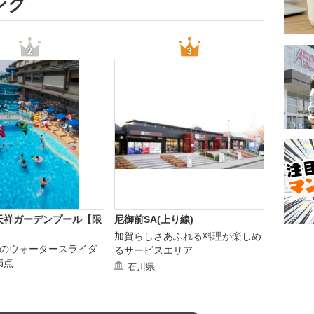
ング
天祥ガーデンプール【限
尼御前SA(上り線)
加賀らしさあふれる料理が楽しめ
mのウォータースライダ
るサービスエリア
満点
石川県