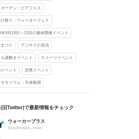
アガーデン・ビアフェス
かけ祭り・ウォーターフェス
26年9月19日～23日の連休開催イベント
夕まつり
アジサイの見頃
アル謎解きイベント
スイーツイベント
酒イベント
恐竜イベント
ラネタリウム・天体観測
X(旧Twitter)で最新情報をチェック
ウォーカープラス
@walkerplus_news