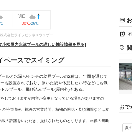
明日
お
30℃
6℃
26℃
石
株式会社ライフビジネスウェザー
立小松屋内水泳プールの詳しい施設情報を見る]
閲
イペースでスイミング
プールと水深70センチの幼児プールの2種は、年間を通じて
ジーも設置されており、泳いた後や休憩したい時などにも気
トルプール、飛び込みプール(屋内外)もある。
更新をしておりますが内容が変更となっている場合がありますの
おで
トの開催情報、施設の営業時間、植物の開花・見頃期間などは変
掲載の許諾をいただき、提供されたものとなります。画像の無断
夏
す。