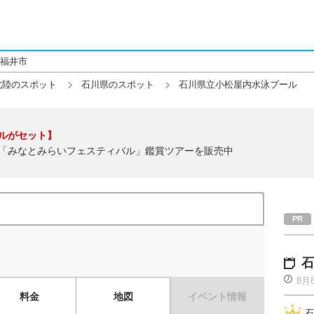
福井市
北陸のスポット
石川県のスポット
石川県立小松屋内水泳プール
ルがセット】
「みなとみらいフェスティバル」鑑賞ツアーを販売中
石
8月
料金
地図
イベント情報
石