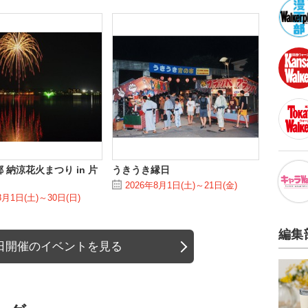
 納涼花火まつり in 片
うきうき縁日
2026年8月1日(土)～21日(金)
8月1日(土)～30日(日)
編集
日開催のイベントを見る