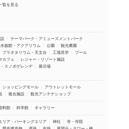
一覧を見る
施設
テーマパーク・アミューズメントパーク
水族館・アクアリウム
公園
観光農園
プラネタリウム・天文台
工場見学
プール
マカフェ
レジャー・リゾート施設
ー・スノボゲレンデ
展示場
ショッピングモール
アウトレットモール
設
複合施設
観光アンテナショップ
資料館
科学館
ギャラリー
エリア・パーキングエリア
神社
寺・寺院
歴史建造物
遺跡
史跡
展望台・タワー・橋