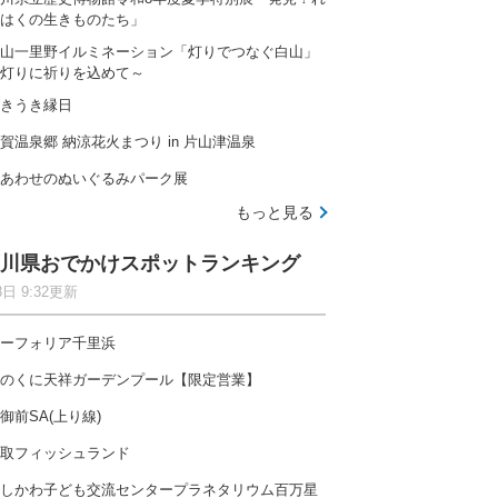
はくの生きものたち」
山一里野イルミネーション「灯りでつなぐ白山」
灯りに祈りを込めて～
きうき縁日
賀温泉郷 納涼花火まつり in 片山津温泉
あわせのぬいぐるみパーク展
もっと見る
川県おでかけスポットランキング
8日 9:32更新
ーフォリア千里浜
のくに天祥ガーデンプール【限定営業】
御前SA(上り線)
取フィッシュランド
しかわ子ども交流センタープラネタリウム百万星