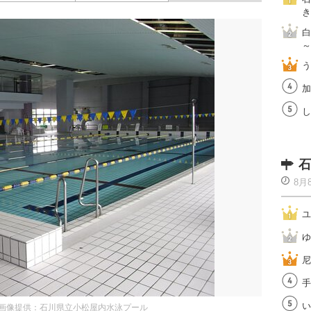
き
白
～
う
加
し
石
8月
ユ
ゆ
尼
手
い
画像提供：石川県立小松屋内水泳プール