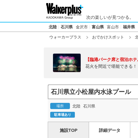
次の楽しいが見つかる。
北陸
石川県
金沢市
富山県
富山市
福井県
ウォーカープラス
おでかけスポット
【臨港パーク席と宿泊ホテ
花火を間近で堪能できる！
石川県立小松屋内水泳プール
場所
北陸
石川県
駐車場あり
施設TOP
詳細データ