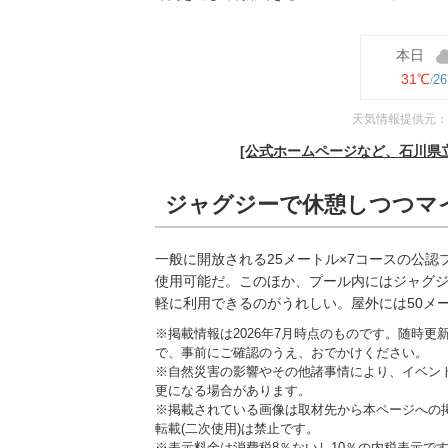
本日
31℃
2
天気情報提供元：
[公式ホームページなど、石川県
ジャグジーで休憩しつつマ
一般に開放される25メートル×7コースの公認
使用可能だ。このほか、プール内にはジャグ
軽に利用できるのがうれしい。屋外には50メー
※掲載情報は2026年7月時点のものです。随時
で、事前にご確認のうえ、おでかけください。
※自然災害の影響やその他諸事情により、イベン
更になる場合があります。
※掲載されている画像は取材先から本ページへの
転載(二次使用)は禁止です。
※表示料金は消費税8％ないし10％の内税表示で