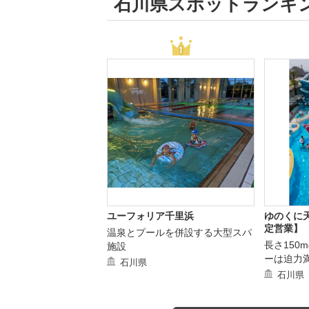
石川県スポットランキ
ユーフォリア千里浜
ゆのくに
定営業】
温泉とプールを併設する大型スパ
長さ150
施設
ーは迫力
石川県
石川県