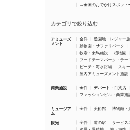
→全国のおでかけスポット
カテゴリで絞り込む
全件
遊園地・レジャー
アミューズ
メント
動物園・サファリパーク
牧場・乗馬施設
植物園
フードテーマパーク・テー
ビーチ・海水浴場
スキ
屋内アミューズメント施設
全件
デパート・百貨店
商業施設
ファッションビル・商業施
全件
美術館
博物館・
ミュージア
ム
全件
道の駅
サービス
観光
絶景・景勝地
城・城跡