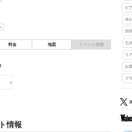
ビ
水
ル
20
七
料金
地図
イベント情報
リ
ジ
お
プ
ント情報