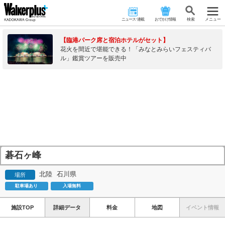
ニュース･連載
おでかけ情報
検 索
メニュー
【臨港パーク席と宿泊ホテルがセット】
花火を間近で堪能できる！「みなとみらいフェスティバ
ル」鑑賞ツアーを販売中
碁石ヶ峰
北陸
石川県
場所
駐車場あり
入場無料
施設TOP
詳細データ
料金
地図
イベント情報