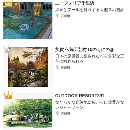
ユーフォリア千里浜
温泉とプールを併設する大型スパ施設
石川県
加賀 伝統工芸村 ゆのくにの森
日本の原風景に癒されながら多彩な工
芸に触れられる
石川県
OUTDOOR RESORT891
なだらかな丘陵地に広がる自然豊かな
レジャーゾーン
石川県