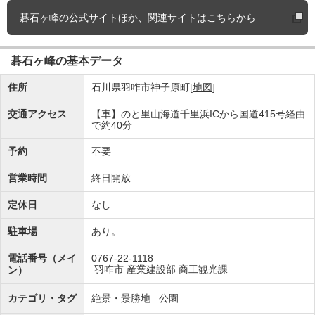
碁石ヶ峰の
公式サイトほか、関連サイトはこちらから
碁石ヶ峰の基本データ
住所
石川県羽咋市神子原町
[地図]
交通アクセス
【車】のと里山海道千里浜ICから国道415号経由
で約40分
予約
不要
営業時間
終日開放
定休日
なし
駐車場
あり。
電話番号（メイ
0767-22-1118
羽咋市 産業建設部 商工観光課
ン）
カテゴリ・タグ
絶景・景勝地
公園