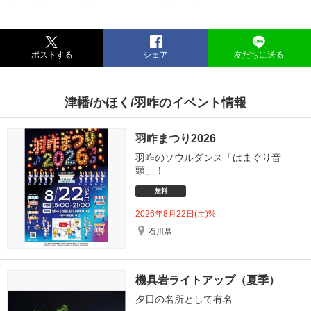
ポストする
シェア
友だちに送る
津幡/かほく/羽咋のイベント情報
羽咋まつり2026
羽咋のソウルダンス「はまぐり音
頭」！
無料
2026年8月22日(土)%
石川県
機具岩ライトアップ（夏季）
夕日の名所として有名