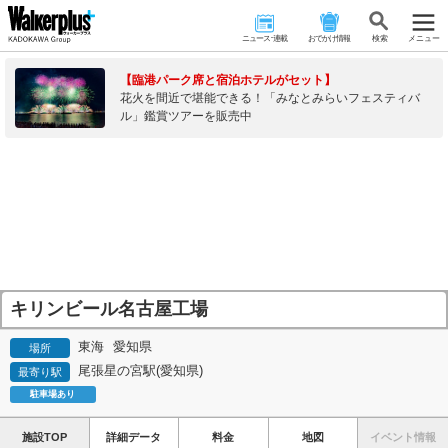
ニュース･連載
おでかけ情報
検 索
メニュー
【臨港パーク席と宿泊ホテルがセット】
花火を間近で堪能できる！「みなとみらいフェスティバ
ル」鑑賞ツアーを販売中
キリンビール名古屋工場
東海
愛知県
場所
尾張星の宮駅(愛知県)
最寄り駅
駐車場あり
施設TOP
詳細データ
料金
地図
イベント情報