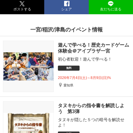
ポストする
シェア
友だちに送る
一宮/稲沢/津島のイベント情報
遊んで学べる！歴史カードゲーム
体験会＠アイプラザ一宮
初心者歓迎！遊んで学べる！
無料
2026年7月4日(土)～8月9日(日)%
愛知県
タヌキからの指令書を解読しよ
う 第3弾
タヌキが隠した５つの暗号を解読せ
よ！