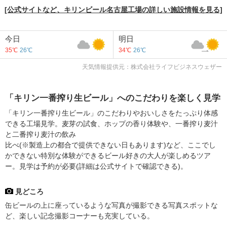
[公式サイトなど、キリンビール名古屋工場の詳しい施設情報を見る]
今日
明日
35℃
26℃
34℃
26℃
天気情報提供元：株式会社ライフビジネスウェザー
「キリン一番搾り生ビール」へのこだわりを楽しく見学
「キリン一番搾り生ビール」のこだわりやおいしさをたっぷり体感
できる工場見学。麦芽の試食、ホップの香り体験や、一番搾り麦汁
と二番搾り麦汁の飲み
比べ(※製造上の都合で提供できない日もあります)など、ここでし
かできない特別な体験ができるビール好きの大人が楽しめるツア
ー。見学は予約が必要(詳細は公式サイトで確認できる)。
見どころ
缶ビールの上に座っているような写真が撮影できる写真スポットな
ど、楽しい記念撮影コーナーも充実している。