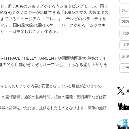
ど、約300ものショップがそろうショッピングモール。同じ
水
X(R)テクノロジーが堪能できる「109シネマズ 大阪エキス
きているミュージアム ニフレル」、テレビのバラエティ番
20
ARK」、国内最大級の屋内スケートパークがある「ムラサキ
あり、一日中楽しむことができる。
七
リ
お
TH FACE / HELLY HANSEN」や関西地区最大規模のライ
など、魅力的な店舗がぞくぞくオープンし、さらなる盛り上がりを
プ
更新をしておりますが内容が変更となっている場合がありますの
トの開催情報、施設の営業時間、植物の開花・見頃期間などは変
掲載の許諾をいただき、提供されたものとなります。画像の無断
す。