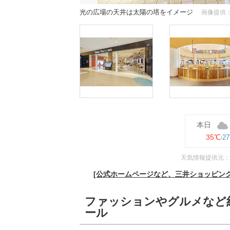
光の広場の天井は太陽の塔をイメージ
画像提供：
本日
35℃
2
天気情報提供元：
[公式ホームページなど、三井ショッピングパ
ファッションやグルメなど約
ール