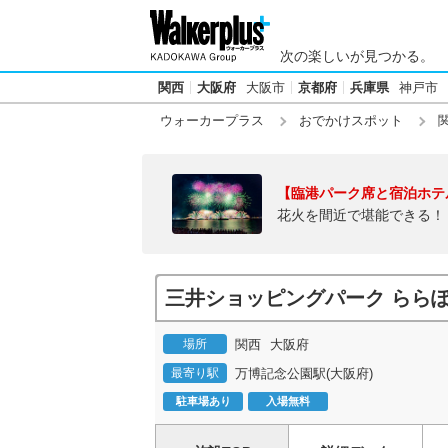
次の楽しいが見つかる。
関西
大阪府
大阪市
京都府
兵庫県
神戸市
ウォーカープラス
おでかけスポット
【臨港パーク席と宿泊ホテ
花火を間近で堪能できる！
三井ショッピングパーク ららぽー
場所
関西
大阪府
最寄り駅
万博記念公園駅(大阪府)
駐車場あり
入場無料