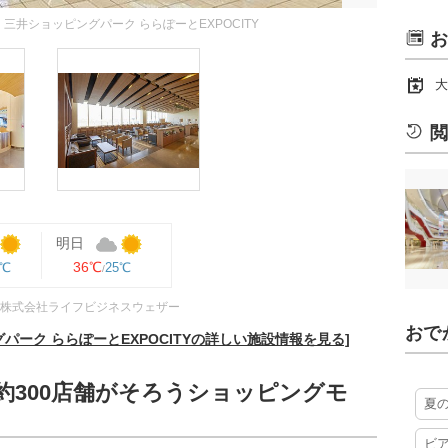
三井ショッピングパーク ららぽーとEXPOCITY
お
大
閲
明日
36℃
7℃
25℃
株式会社ライフビジネスウェザー
おで
ーク ららぽーとEXPOCITYの詳しい施設情報を見る]
300店舗がそろうショッピングモ
夏
ビ