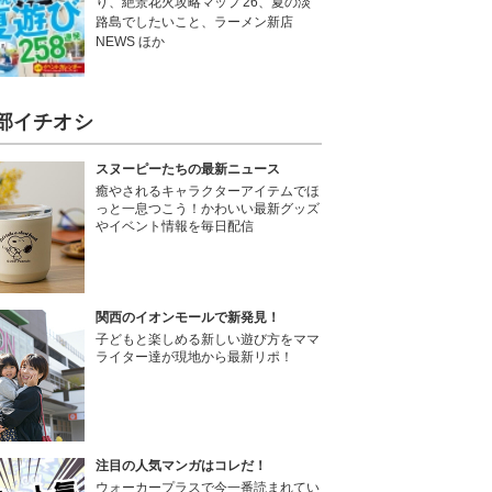
り、絶景花火攻略マップ'26、夏の淡
路島でしたいこと、ラーメン新店
NEWS ほか
部イチオシ
スヌーピーたちの最新ニュース
癒やされるキャラクターアイテムでほ
っと一息つこう！かわいい最新グッズ
やイベント情報を毎日配信
関西のイオンモールで新発見！
子どもと楽しめる新しい遊び方をママ
ライター達が現地から最新リポ！
注目の人気マンガはコレだ！
ウォーカープラスで今一番読まれてい