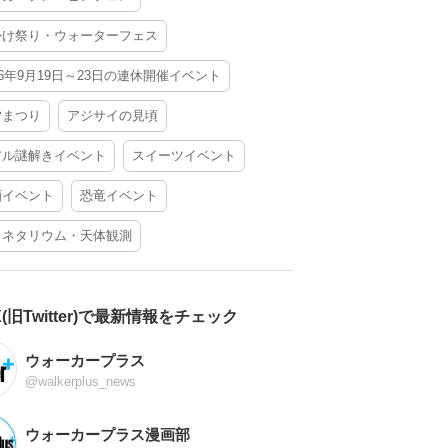
かけ祭り・ウォーターフェス
26年9月19日～23日の連休開催イベント
夕まつり
アジサイの見頃
アル謎解きイベント
スイーツイベント
酒イベント
恐竜イベント
ラネタリウム・天体観測
X(旧Twitter)で最新情報をチェック
ウォーカープラス
@walkerplus_news
ウォーカープラス漫画部