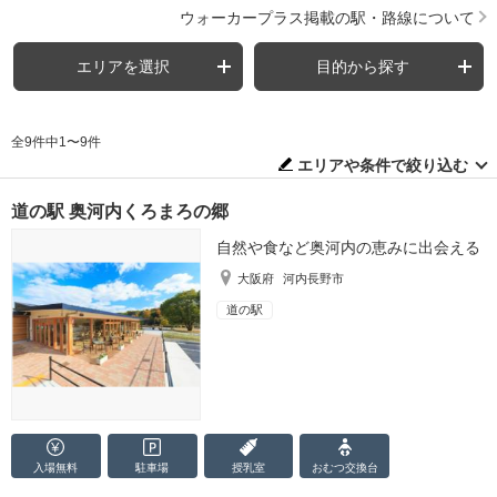
ウォーカープラス掲載の駅・路線について
エリアを選択
目的から探す
全9件中1〜9件
エリアや条件で絞り込む
道の駅 奥河内くろまろの郷
自然や食など奥河内の恵みに出会える
大阪府
河内長野市
道の駅
入場無料
駐車場
授乳室
おむつ
交換台