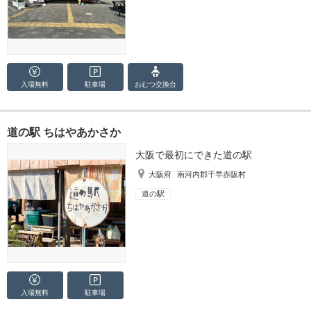
入場無料
駐車場
おむつ
交換台
道の駅 ちはやあかさか
大阪で最初にできた道の駅
大阪府
南河内郡千早赤阪村
道の駅
入場無料
駐車場