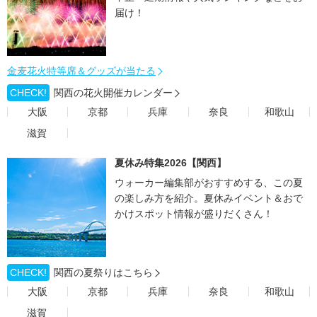
届け！
金麦花火特等席＆グッズが当たる
CHECK!
関西の花火開催カレンダー
大阪
京都
兵庫
奈良
和歌山
滋賀
夏休み特集2026【関西】
ウォーカー編集部がおすすめする、この夏
の楽しみ方を紹介。夏休みイベント＆おで
かけスポット情報が盛りだくさん！
CHECK!
関西の夏祭りはこちら
大阪
京都
兵庫
奈良
和歌山
滋賀