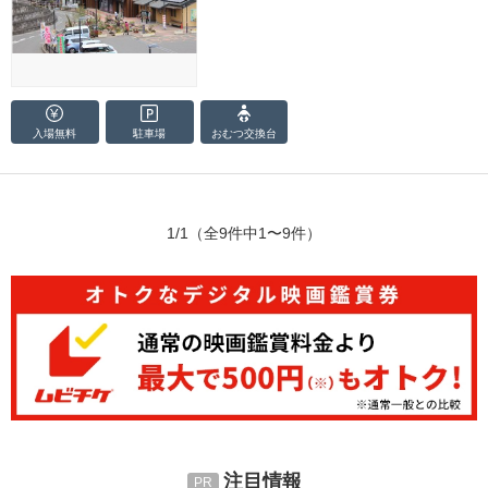
入場無料
駐車場
おむつ
交換台
1/1
（全9件中1〜9件）
注目情報