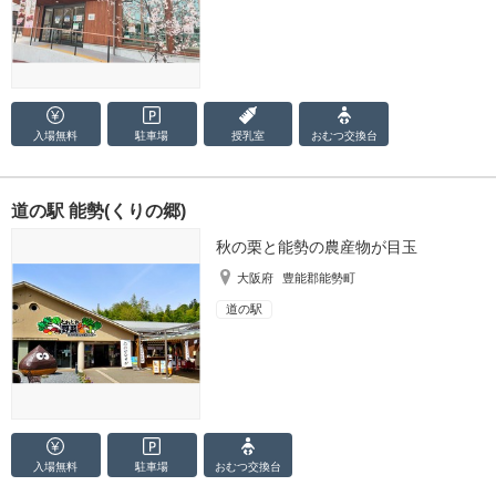
入場無料
駐車場
授乳室
おむつ
交換台
道の駅 能勢(くりの郷)
秋の栗と能勢の農産物が目玉
大阪府
豊能郡能勢町
道の駅
入場無料
駐車場
おむつ
交換台