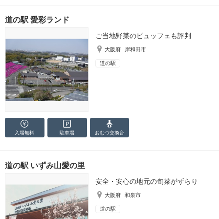
道の駅 愛彩ランド
ご当地野菜のビュッフェも評判
大阪府
岸和田市
道の駅
入場無料
駐車場
おむつ
交換台
道の駅 いずみ山愛の里
安全・安心の地元の旬菜がずらり
大阪府
和泉市
道の駅