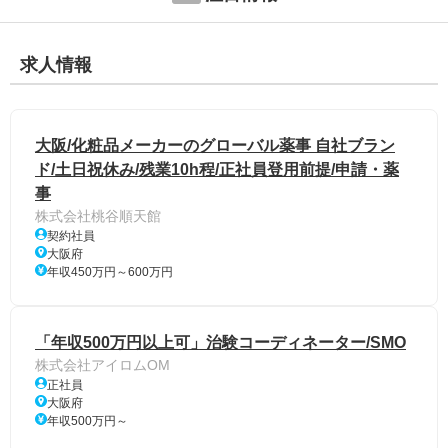
求人情報
大阪/化粧品メーカーのグローバル薬事 自社ブラン
ド/土日祝休み/残業10h程/正社員登用前提/申請・薬
事
株式会社桃谷順天館
契約社員
大阪府
年収450万円～600万円
「年収500万円以上可」治験コーディネーター/SMO
株式会社アイロムOM
正社員
大阪府
年収500万円～