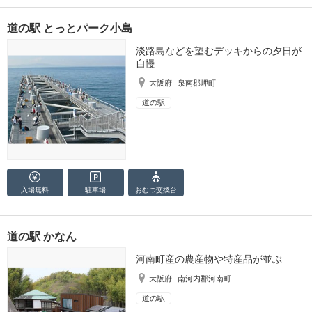
道の駅 とっとパーク小島
淡路島などを望むデッキからの夕日が
自慢
大阪府
泉南郡岬町
道の駅
入場無料
駐車場
おむつ
交換台
道の駅 かなん
河南町産の農産物や特産品が並ぶ
大阪府
南河内郡河南町
道の駅