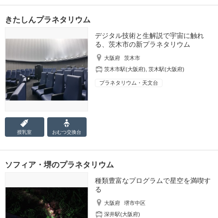
きたしんプラネタリウム
デジタル技術と生解説で宇宙に触れ
る、茨木市の新プラネタリウム
大阪府
茨木市
茨木市駅(大阪府)
,
茨木駅(大阪府)
プラネタリウム・天文台
授乳室
おむつ
交換台
ソフィア・堺のプラネタリウム
種類豊富なプログラムで星空を満喫す
る
大阪府
堺市中区
深井駅(大阪府)