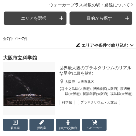
ウォーカープラス掲載の駅・路線について
エリアを選択
目的から探す
全7件中1〜7件
エリアや条件で絞り込む
大阪市立科学館
世界最大級のプラネタリウムのリアル
な星空に息を飲む
大阪府
大阪市北区
中之島駅(大阪府)
,
肥後橋駅(大阪府)
,
渡辺橋
駅(大阪府)
,
新福島駅(大阪府)
,
福島駅(大阪府)
科学館
プラネタリウム・天文台
駐車場
授乳室
おむつ
交換台
ベビーカー