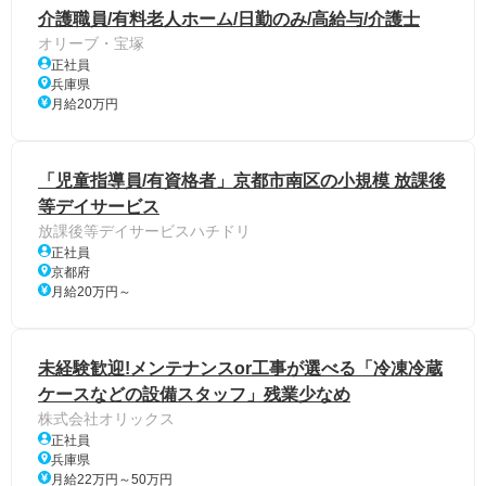
介護職員/有料老人ホーム/日勤のみ/高給与/介護士
オリーブ・宝塚
正社員
兵庫県
月給20万円
「児童指導員/有資格者」京都市南区の小規模 放課後
等デイサービス
放課後等デイサービスハチドリ
正社員
京都府
月給20万円～
未経験歓迎!メンテナンスor工事が選べる「冷凍冷蔵
ケースなどの設備スタッフ」残業少なめ
株式会社オリックス
正社員
兵庫県
月給22万円～50万円