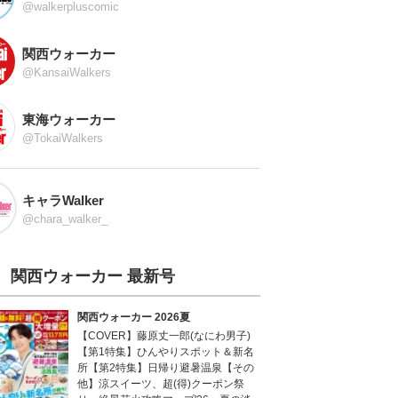
@walkerpluscomic
関西ウォーカー
@KansaiWalkers
東海ウォーカー
@TokaiWalkers
キャラWalker
@chara_walker_
関西ウォーカー 最新号
関西ウォーカー 2026夏
【COVER】藤原丈一郎(なにわ男子)
【第1特集】ひんやりスポット＆新名
所【第2特集】日帰り避暑温泉【その
他】涼スイーツ、超(得)クーポン祭