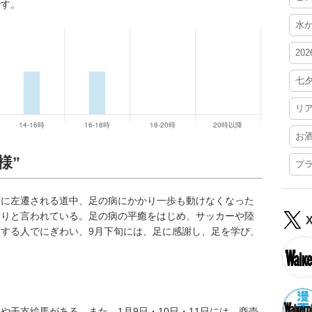
です。
水
20
七
リ
お
様”
プ
府に左遷される道中、足の病にかかり一歩も動けなくなった
まりと言われている。足の病の平癒をはじめ、サッカーや陸
する人でにぎわい、9月下旬には、足に感謝し、足を学び、
。
干支絵馬がある。また、1月9日・10日・11日には、商売