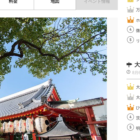
料金
地図
イベント情報
万
ホ
微
リ
大
8月
大
大
ひ
茨
明