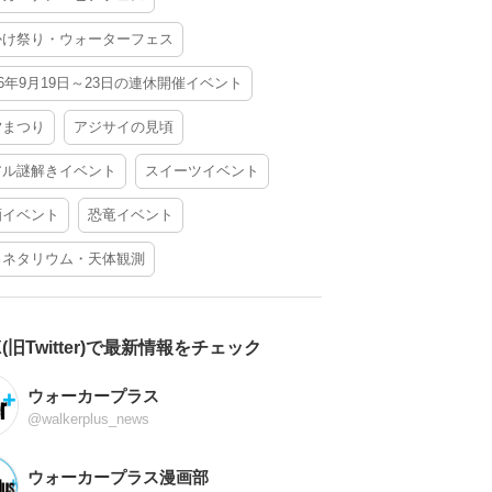
かけ祭り・ウォーターフェス
26年9月19日～23日の連休開催イベント
夕まつり
アジサイの見頃
アル謎解きイベント
スイーツイベント
酒イベント
恐竜イベント
ラネタリウム・天体観測
X(旧Twitter)で最新情報をチェック
ウォーカープラス
@walkerplus_news
ウォーカープラス漫画部