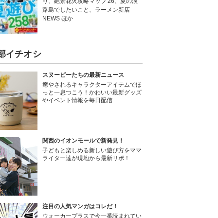
り、絶景花火攻略マップ'26、夏の淡
路島でしたいこと、ラーメン新店
NEWS ほか
部イチオシ
スヌーピーたちの最新ニュース
癒やされるキャラクターアイテムでほ
っと一息つこう！かわいい最新グッズ
やイベント情報を毎日配信
関西のイオンモールで新発見！
子どもと楽しめる新しい遊び方をママ
ライター達が現地から最新リポ！
注目の人気マンガはコレだ！
ウォーカープラスで今一番読まれてい