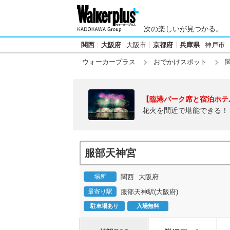
次の楽しいが見つかる。
関西
大阪府
大阪市
京都府
兵庫県
神戸市
ウォーカープラス
おでかけスポット
【臨港パーク席と宿泊ホテ
花火を間近で堪能できる！
服部天神宮
場所
関西
大阪府
最寄り駅
服部天神駅(大阪府)
駐車場あり
入場無料