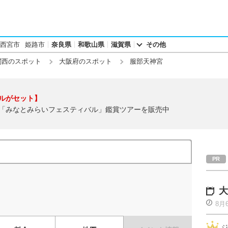
西宮市
姫路市
奈良県
和歌山県
滋賀県
その他
関西のスポット
大阪府のスポット
服部天神宮
ルがセット】
「みなとみらいフェスティバル」鑑賞ツアーを販売中
大
8月
ジ