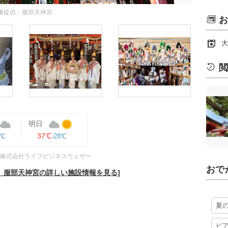
像提供：服部天神宮
お
大
閲
明日
37℃
9℃
28℃
株式会社ライフビジネスウェザー
おで
、服部天神宮の詳しい施設情報を見る]
夏
ビ