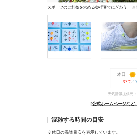
スポーツのご利益を求める参拝客でにぎわう
画
本日
37℃
2
天気情報提供元：
[公式ホームページなど
混雑する時間の目安
※休日の混雑目安を表示しています。