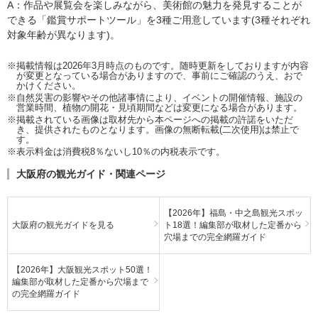
A：作品や展覧会を楽しみながら、美術館の魅力を発見することが
できる「鑑賞サポートツール」を3種ご用意しています(3種それぞれ
対象年齢が異なります)。
※掲載情報は2026年3月時点のものです。随時更新をしておりますが内容
が変更となっている場合がありますので、事前にご確認のうえ、おで
かけください。
※自然災害の影響やその他諸事情により、イベントの開催情報、施設の
営業時間、植物の開花・見頃期間などは変更になる場合があります。
※掲載されている画像は取材先から本ページへの掲載の許諾をいただ
き、提供されたものとなります。画像の無断転載(二次使用)は禁止で
す。
※表示料金は消費税8％ないし10％の内税表示です。
大阪府の観光ガイド・関連ページ
【2026年】福島・中之島観光スポッ
大阪府の観光ガイドを見る
ト18選！編集部が取材した定番から
穴場までの完全網羅ガイド
【2026年】大阪観光スポット50選！
編集部が取材した定番から穴場まで
の完全網羅ガイド