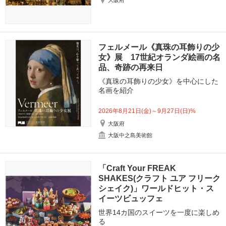
大阪府
フェルメール《真珠の耳飾りの少
女》展 17世紀オランダ絵画の名
品、奇跡の再来日
《真珠の耳飾りの少女》を中心にした
名画を紹介
2026年8月21日(金)～9月27日(日)%
大阪府
大阪中之島美術館
「Craft Your FREAK
SHAKES(クラフト ユア フリーク
シェイク)」ワールドヒット・ス
イーツビュッフェ
世界14カ国のスイーツを一度に楽しめ
る