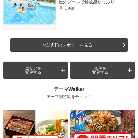
屋外プールで解放感たっぷり
大阪府
4位以下のスポットを見る
エリアを
条件を
変更する
変更する
テーマWalker
テーマ別特集をチェック