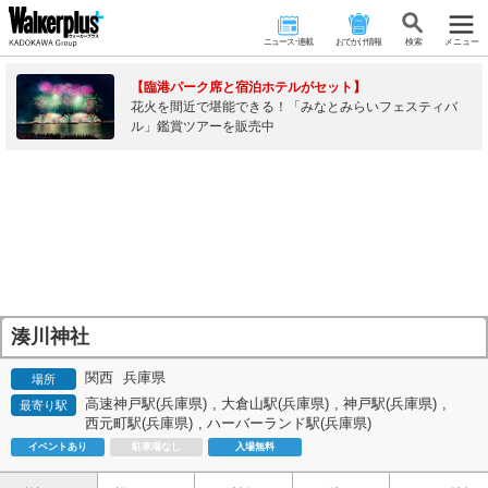
ニュース･連載
おでかけ情報
検 索
メニュー
【臨港パーク席と宿泊ホテルがセット】
花火を間近で堪能できる！「みなとみらいフェスティバ
ル」鑑賞ツアーを販売中
湊川神社
関西
兵庫県
場所
高速神戸駅(兵庫県)
,
大倉山駅(兵庫県)
,
神戸駅(兵庫県)
,
最寄り駅
西元町駅(兵庫県)
,
ハーバーランド駅(兵庫県)
イベントあり
駐車場なし
入場無料