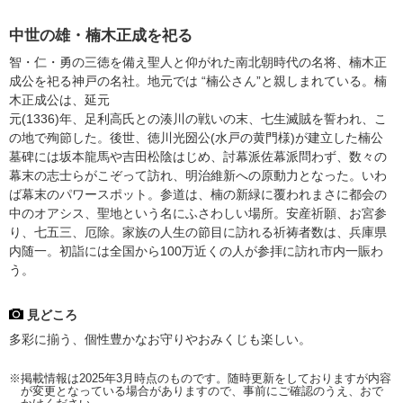
中世の雄・楠木正成を祀る
智・仁・勇の三徳を備え聖人と仰がれた南北朝時代の名将、楠木正
成公を祀る神戸の名社。地元では “楠公さん”と親しまれている。楠
木正成公は、延元
元(1336)年、足利高氏との湊川の戦いの末、七生滅賊を誓われ、こ
の地で殉節した。後世、徳川光圀公(水戸の黄門様)が建立した楠公
墓碑には坂本龍馬や吉田松陰はじめ、討幕派佐幕派問わず、数々の
幕末の志士らがこぞって訪れ、明治維新への原動力となった。いわ
ば幕末のパワースポット。参道は、楠の新緑に覆われまさに都会の
中のオアシス、聖地という名にふさわしい場所。安産祈願、お宮参
り、七五三、厄除。家族の人生の節目に訪れる祈祷者数は、兵庫県
内随一。初詣には全国から100万近くの人が参拝に訪れ市内一賑わ
う。
見どころ
多彩に揃う、個性豊かなお守りやおみくじも楽しい。
※掲載情報は2025年3月時点のものです。随時更新をしておりますが内容
が変更となっている場合がありますので、事前にご確認のうえ、おで