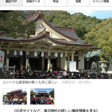
施設TOP
詳細データ
料金
地図
イベント情報
ユニークな建築物の数々も目に楽しい
画像提供：湊川神社
[公式サイトなど、湊川神社の詳しい施設情報を見る]