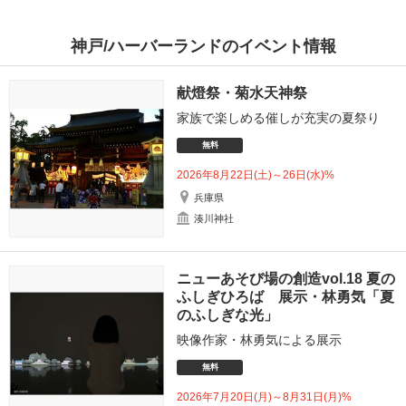
神戸/ハーバーランドのイベント情報
献燈祭・菊水天神祭
家族で楽しめる催しが充実の夏祭り
無料
2026年8月22日(土)～26日(水)%
兵庫県
湊川神社
ニューあそび場の創造vol.18 夏の
ふしぎひろば 展示・林勇気「夏
のふしぎな光」
映像作家・林勇気による展示
無料
2026年7月20日(月)～8月31日(月)%