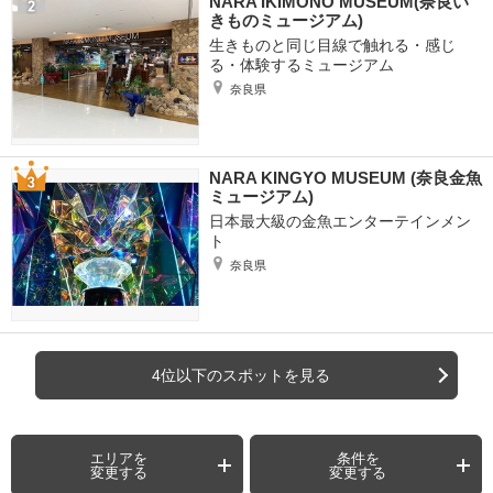
NARA IKIMONO MUSEUM(奈良い
きものミュージアム)
生きものと同じ目線で触れる・感じ
る・体験するミュージアム
奈良県
NARA KINGYO MUSEUM (奈良金魚
ミュージアム)
日本最大級の金魚エンターテインメン
ト
奈良県
4位以下のスポットを見る
エリアを
条件を
変更する
変更する