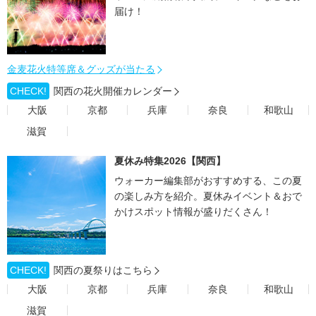
届け！
金麦花火特等席＆グッズが当たる
CHECK!
関西の花火開催カレンダー
大阪
京都
兵庫
奈良
和歌山
滋賀
夏休み特集2026【関西】
ウォーカー編集部がおすすめする、この夏
の楽しみ方を紹介。夏休みイベント＆おで
かけスポット情報が盛りだくさん！
CHECK!
関西の夏祭りはこちら
大阪
京都
兵庫
奈良
和歌山
滋賀