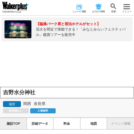
ニュース･連載
おでかけ情報
検 索
メニュー
【臨港パーク席と宿泊ホテルがセット】
花火を間近で堪能できる！「みなとみらいフェスティバ
ル」鑑賞ツアーを販売中
吉野水分神社
関西
奈良県
場所
駐車場なし
入場無料
施設TOP
詳細データ
料金
地図
イベント情報