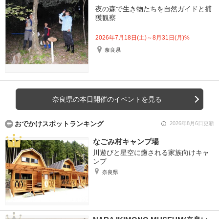
夜の森で生き物たちを自然ガイドと捕
獲観察
2026年7月18日(土)～8月31日(月)%
奈良県
奈良県の本日開催のイベントを見る
おでかけスポットランキング
2026年8月6日更新
なごみ村キャンプ場
川遊びと星空に癒される家族向けキャ
ンプ
奈良県