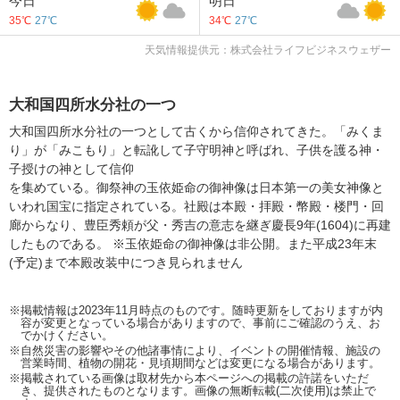
今日
明日
35℃
27℃
34℃
27℃
天気情報提供元：株式会社ライフビジネスウェザー
大和国四所水分社の一つ
大和国四所水分社の一つとして古くから信仰されてきた。「みくま
り」が「みこもり」と転訛して子守明神と呼ばれ、子供を護る神・
子授けの神として信仰
を集めている。御祭神の玉依姫命の御神像は日本第一の美女神像と
いわれ国宝に指定されている。社殿は本殿・拝殿・幣殿・楼門・回
廊からなり、豊臣秀頼が父・秀吉の意志を継ぎ慶長9年(1604)に再建
したものである。 ※玉依姫命の御神像は非公開。また平成23年末
(予定)まで本殿改装中につき見られません
※掲載情報は2023年11月時点のものです。随時更新をしておりますが内
容が変更となっている場合がありますので、事前にご確認のうえ、お
でかけください。
※自然災害の影響やその他諸事情により、イベントの開催情報、施設の
営業時間、植物の開花・見頃期間などは変更になる場合があります。
※掲載されている画像は取材先から本ページへの掲載の許諾をいただ
き、提供されたものとなります。画像の無断転載(二次使用)は禁止で