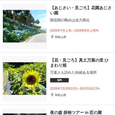
【あじさい・見ごろ】花園あじさ
い園
開花期の眺めは迫力満点
2026年7月上旬～2026年8月上旬%
和歌山県
【花・見ごろ】真土万葉の里 ひ
まわり畑
万葉人も訪れた由緒ある場所
無料
2026年7月20日(月)～8月15日(土)%
和歌山県
夜の森 探検ツアー in 匠の聚