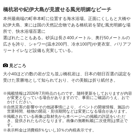
橋杭岩や紀伊大島が見渡せる風光明媚なビーチ
本州最南端の町串本町に位置する海水浴場。正面にくしもと大橋や
紀伊大島、東には国の天然記念物である橋杭岩を望む風光明媚な場
所で、快水浴場百選に
選ばれたこともある。砂浜は長さ400メートル、奥行50メートルの
広さを誇り、シャワー(温水200円、冷水100円)や更衣室、バリアフ
リートイレなど設備も充実している。
見どころ
大小40ほどの数の岩が立ち並ぶ橋杭岩は、日本の朝日百選の認定を
受けた景勝地として知られており、その美観は折り紙付き。
※掲載情報は2026年7月時点のものです。随時更新をしておりますが内容
が変更となっている場合がありますので、事前にご確認のうえ、おで
かけください。
※自然災害の影響やその他諸事情により、イベントの開催情報、施設の
営業時間、植物の開花・見頃期間などは変更になる場合があります。
※掲載されている画像は取材先から本ページへの掲載の許諾をいただ
き、提供されたものとなります。画像の無断転載(二次使用)は禁止で
す。
※表示料金は消費税8％ないし10％の内税表示です。