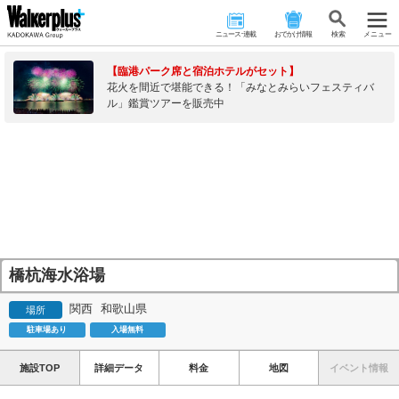
ニュース･連載
おでかけ情報
検 索
メニュー
【臨港パーク席と宿泊ホテルがセット】
花火を間近で堪能できる！「みなとみらいフェスティバ
ル」鑑賞ツアーを販売中
橋杭海水浴場
関西
和歌山県
場所
駐車場あり
入場無料
施設TOP
詳細データ
料金
地図
イベント情報