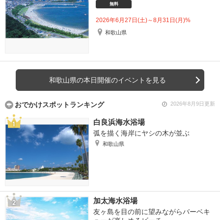
無料
2026年6月27日(土)～8月31日(月)%
和歌山県
和歌山県の本日開催のイベントを見る
おでかけスポットランキング
2026年8月9日更新
白良浜海水浴場
弧を描く海岸にヤシの木が並ぶ
和歌山県
加太海水浴場
友ヶ島を目の前に望みながらバーベキ