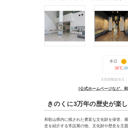
本日
36℃
2
天気情報提供元：
[公式ホームページなど、
きのくに3万年の歴史が楽
和歌山県内に残された豊富な文化財を保管、展
史を紹介する常設展の他、文化財や歴史を主題