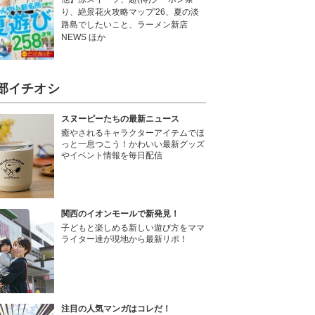
り、絶景花火攻略マップ'26、夏の淡
路島でしたいこと、ラーメン新店
NEWS ほか
部イチオシ
スヌーピーたちの最新ニュース
癒やされるキャラクターアイテムでほ
っと一息つこう！かわいい最新グッズ
やイベント情報を毎日配信
関西のイオンモールで新発見！
子どもと楽しめる新しい遊び方をママ
ライター達が現地から最新リポ！
注目の人気マンガはコレだ！