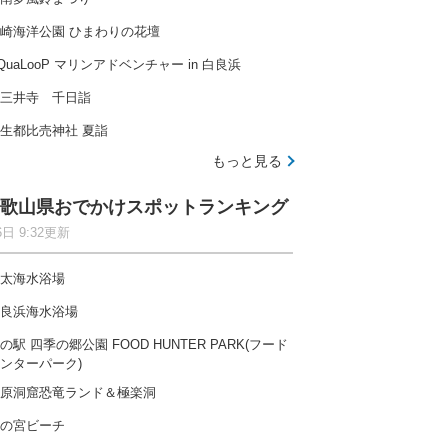
崎海洋公園 ひまわりの花壇
QuaLooP マリンアドベンチャー in 白良浜
三井寺 千日詣
生都比売神社 夏詣
もっと見る
歌山県おでかけスポットランキング
6日 9:32更新
太海水浴場
良浜海水浴場
の駅 四季の郷公園 FOOD HUNTER PARK(フード
ンターパーク)
原洞窟恐竜ランド＆極楽洞
の宮ビーチ