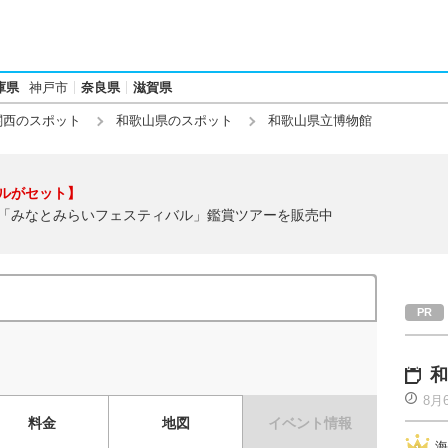
庫県
神戸市
奈良県
滋賀県
関西のスポット
和歌山県のスポット
和歌山県立博物館
ルがセット】
「みなとみらいフェスティバル」鑑賞ツアーを販売中
和
8月
料金
地図
イベント情報
海