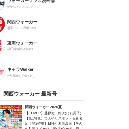
ウォーカープラス漫画部
@walkerpluscomic
関西ウォーカー
@KansaiWalkers
東海ウォーカー
@TokaiWalkers
キャラWalker
@chara_walker_
関西ウォーカー 最新号
関西ウォーカー 2026夏
【COVER】藤原丈一郎(なにわ男子)
【第1特集】ひんやりスポット＆新名
所【第2特集】日帰り避暑温泉【その
他】涼スイーツ、超(得)クーポン祭