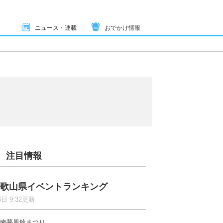
ニュース・連載
おでかけ情報
注目情報
歌山県イベントランキング
6日 9:32更新
南夢風鈴まつり