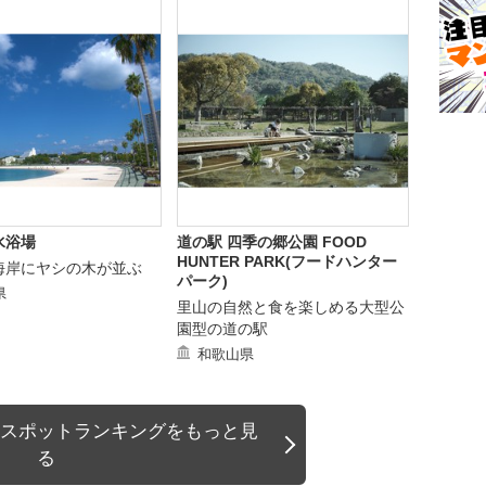
水浴場
道の駅 四季の郷公園 FOOD
HUNTER PARK(フードハンター
海岸にヤシの木が並ぶ
パーク)
県
里山の自然と食を楽しめる大型公
園型の道の駅
和歌山県
スポットランキングをもっと見
る