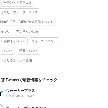
アガーデン・ビアフェス
かけ祭り・ウォーターフェス
26年9月19日～23日の連休開催イベント
夕まつり
アジサイの見頃
アル謎解きイベント
スイーツイベント
酒イベント
恐竜イベント
ラネタリウム・天体観測
X(旧Twitter)で最新情報をチェック
ウォーカープラス
@walkerplus_news