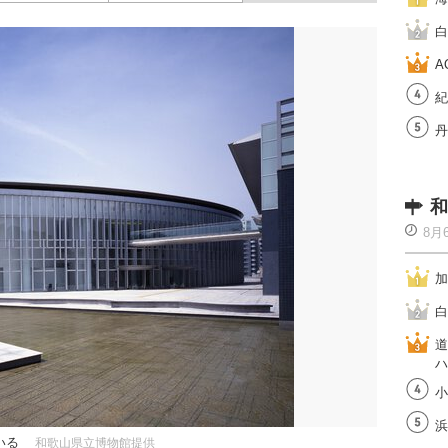
白
A
紀
丹
和
8月
加
白
道
ハ
小
浜
いる
和歌山県立博物館提供