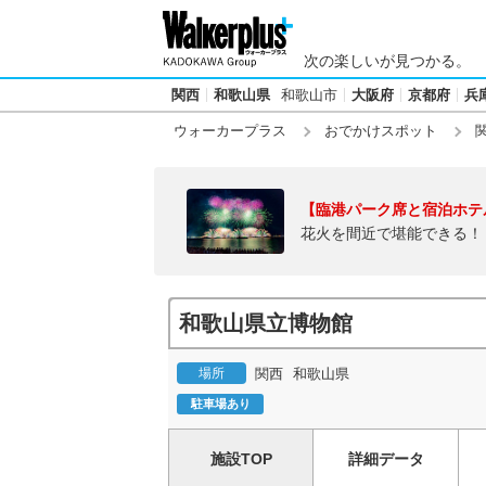
次の楽しいが見つかる。
関西
和歌山県
和歌山市
大阪府
京都府
兵
ウォーカープラス
おでかけスポット
【臨港パーク席と宿泊ホテ
花火を間近で堪能できる！
和歌山県立博物館
場所
関西
和歌山県
駐車場あり
施設TOP
詳細データ