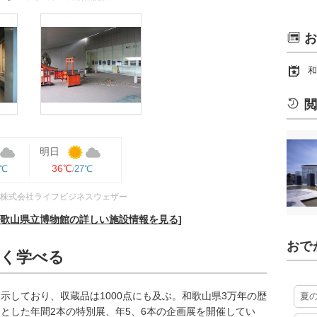
お
和
閲
明日
36℃
8℃
27℃
株式会社ライフビジネスウェザー
和歌山県立博物館の詳しい施設情報を見る]
おで
しく学べる
示しており、収蔵品は1000点にも及ぶ。和歌山県3万年の歴
夏
とした年間2本の特別展、年5、6本の企画展を開催してい