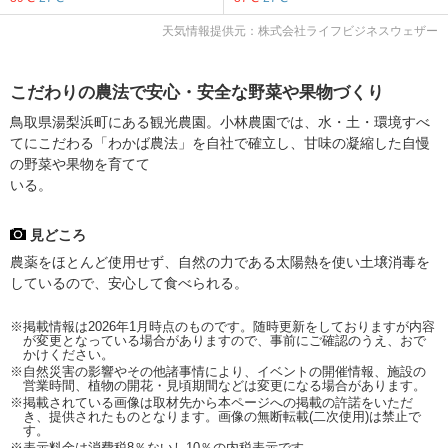
天気情報提供元：株式会社ライフビジネスウェザー
こだわりの農法で安心・安全な野菜や果物づくり
鳥取県湯梨浜町にある観光農園。小林農園では、水・土・環境すべ
てにこだわる「わかば農法」を自社で確立し、甘味の凝縮した自慢
の野菜や果物を育てて
いる。
見どころ
農薬をほとんど使用せず、自然の力である太陽熱を使い土壌消毒を
しているので、安心して食べられる。
※掲載情報は2026年1月時点のものです。随時更新をしておりますが内容
が変更となっている場合がありますので、事前にご確認のうえ、おで
かけください。
※自然災害の影響やその他諸事情により、イベントの開催情報、施設の
営業時間、植物の開花・見頃期間などは変更になる場合があります。
※掲載されている画像は取材先から本ページへの掲載の許諾をいただ
き、提供されたものとなります。画像の無断転載(二次使用)は禁止で
す。
※表示料金は消費税8％ないし10％の内税表示です。