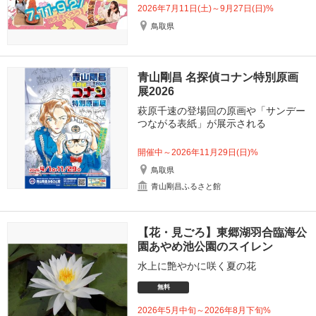
2026年7月11日(土)～9月27日(日)%
鳥取県
青山剛昌 名探偵コナン特別原画
展2026
萩原千速の登場回の原画や「サンデー
つながる表紙」が展示される
開催中～2026年11月29日(日)%
鳥取県
青山剛昌ふるさと館
【花・見ごろ】東郷湖羽合臨海公
園あやめ池公園のスイレン
水上に艶やかに咲く夏の花
無料
2026年5月中旬～2026年8月下旬%