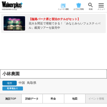
ニュース･連載
おでかけ情報
検 索
メニュー
【臨港パーク席と宿泊ホテルがセット】
花火を間近で堪能できる！「みなとみらいフェスティバ
ル」鑑賞ツアーを販売中
小林農園
中国
鳥取県
場所
駐車場あり
施設TOP
詳細データ
料金
地図
イベント情報