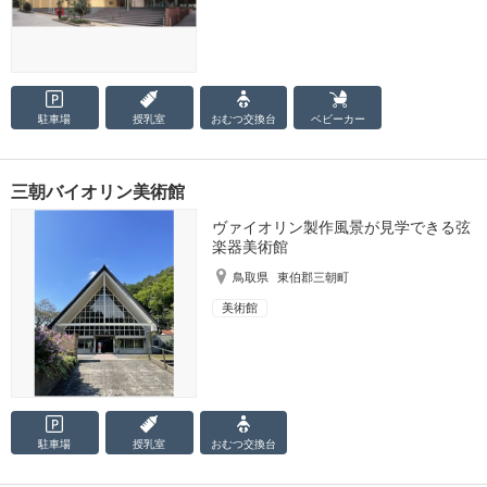
駐車場
授乳室
おむつ
交換台
ベビーカー
三朝バイオリン美術館
ヴァイオリン製作風景が見学できる弦
楽器美術館
鳥取県
東伯郡三朝町
美術館
駐車場
授乳室
おむつ
交換台