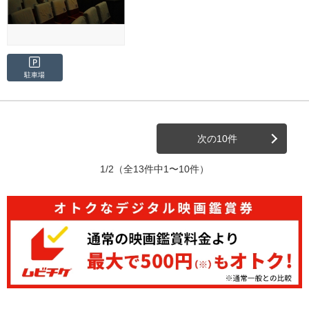
駐車場
次の10件
1/2
（全13件中1〜10件）