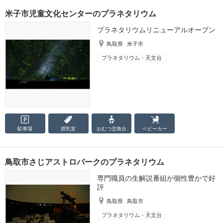
米子市児童文化センターのプラネタリウム
プラネタリウムリニューアルオープン
鳥取県
米子市
プラネタリウム・天文台
駐車場
授乳室
おむつ
交換台
ベビーカー
鳥取市さじアストロパークのプラネタリウム
専門職員の生解説番組が個性豊かで好
評
鳥取県
鳥取市
プラネタリウム・天文台