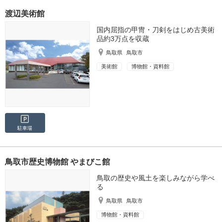
渡辺美術館
国内屈指の甲冑・刀剣をはじめ古美術
品約3万点を収蔵
鳥取県
鳥取市
美術館
博物館・資料館
駐車場
鳥取市歴史博物館 やまびこ館
鳥取の歴史や風土を楽しみながら学べ
る
鳥取県
鳥取市
博物館・資料館