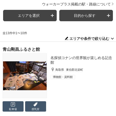
ウォーカープラス掲載の駅・路線について
エリアを選択
目的から探す
全13件中1〜10件
エリアや条件で絞り込む
青山剛昌ふるさと館
名探偵コナンの世界観が楽しめる記念
館
鳥取県
東伯郡北栄町
博物館・資料館
駐車場
授乳室