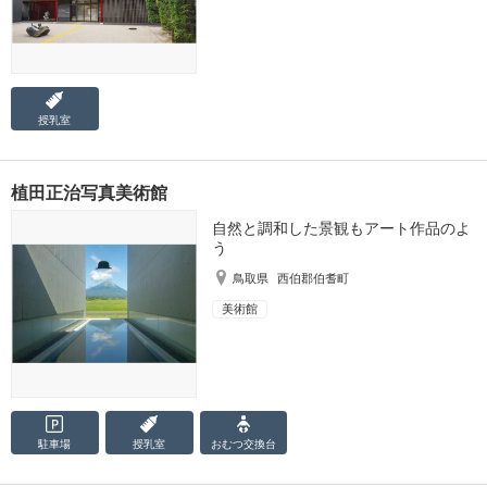
授乳室
植田正治写真美術館
自然と調和した景観もアート作品のよ
う
鳥取県
西伯郡伯耆町
美術館
駐車場
授乳室
おむつ
交換台