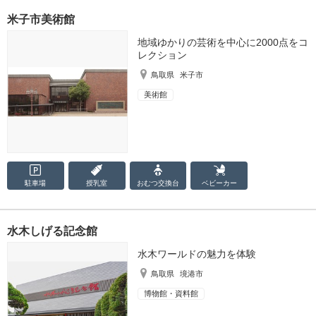
米子市美術館
地域ゆかりの芸術を中心に2000点をコ
レクション
鳥取県
米子市
美術館
駐車場
授乳室
おむつ
交換台
ベビーカー
水木しげる記念館
水木ワールドの魅力を体験
鳥取県
境港市
博物館・資料館