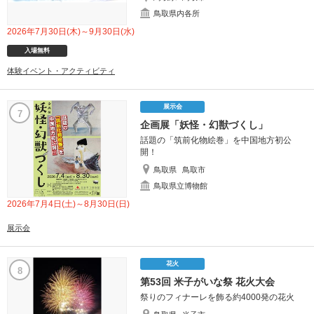
鳥取県内各所
2026年7月30日(木)～9月30日(水)
入場無料
体験イベント・アクティビティ
展示会
7
企画展「妖怪・幻獣づくし」
話題の「筑前化物絵巻」を中国地方初公
開！
鳥取県
鳥取市
鳥取県立博物館
2026年7月4日(土)～8月30日(日)
展示会
花火
8
第53回 米子がいな祭 花火大会
祭りのフィナーレを飾る約4000発の花火