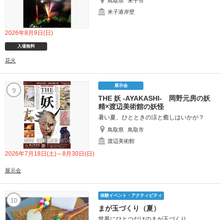
鳥取県
米子市
米子港岸壁
2026年8月9日(日)
入場無料
花火
展示会
9
THE 妖 -AYAKASHI- 岡野元房の妖
精×渡辺美術館の妖怪
暑い夏、ひとときの涼と癒しはいかが？
鳥取県
鳥取市
渡辺美術館
2026年7月18日(土)～8月30日(日)
展示会
体験イベント・アクティビティ
10
まが玉づくり（夏）
世界にひとつだけのまが玉づくり