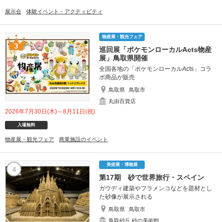
展示会
体験イベント・アクティビティ
物産展・観光フェア
巡回展「ポケモンローカルActs物産
展」鳥取県開催
全国各地の「ポケモンローカルActs」コラ
ボ商品が販売
鳥取県
鳥取市
丸由百貨店
2026年7月30日(木)～8月11日(祝)
入場無料
物産展・観光フェア
商業施設のイベント
美術展・博物展
4
第17期 砂で世界旅行・スペイン
ガウディ建築やフラメンコなどを題材とし
た砂像が展示される
鳥取県
鳥取市
鳥取砂丘 砂の美術館