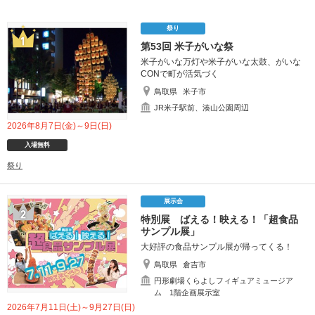
祭り
第53回 米子がいな祭
米子がいな万灯や米子がいな太鼓、がいな
CONで町が活気づく
鳥取県
米子市
JR米子駅前、湊山公園周辺
2026年8月7日(金)～9日(日)
入場無料
祭り
展示会
特別展 ばえる！映える！「超食品
サンプル展」
大好評の食品サンプル展が帰ってくる！
鳥取県
倉吉市
円形劇場くらよしフィギュアミュージア
ム 1階企画展示室
2026年7月11日(土)～9月27日(日)