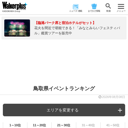
ニュース･連載
おでかけ情報
検 索
メニュー
【臨港パーク席と宿泊ホテルがセット】
花火を間近で堪能できる！「みなとみらいフェスティバ
ル」鑑賞ツアーを販売中
鳥取県イベントランキング
2026年08月08日
エリアを変更する
1～10位
11～20位
21～30位
31～40位
41～50位