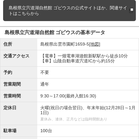
島根県立宍道湖自然館 ゴビウスの
公式サイトほか、関連サイ
トはこちらから
島根県立宍道湖自然館 ゴビウスの基本データ
住所
島根県出雲市園町1659-5
[地図]
交通アクセス
【電車】一畑電車湖遊館新駅駅から徒歩10分
【車】山陰自動車道宍道ICから約15分
予約
不要
営業期間
通年
営業時間
9:30～17:00(最終入館16:30)
定休日
火曜(祝日の場合翌日)、年末年始(12月28日～1月
1日)
夏休み、連休、正月などは臨時開館あり
駐車場
100台