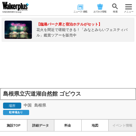
ニュース･連載
おでかけ情報
検 索
メニュー
【臨港パーク席と宿泊ホテルがセット】
花火を間近で堪能できる！「みなとみらいフェスティバ
ル」鑑賞ツアーを販売中
島根県立宍道湖自然館 ゴビウス
中国
島根県
場所
駐車場あり
施設TOP
詳細データ
料金
地図
イベント情報