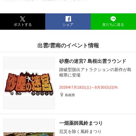
ポストする
シェア
友だちに送る
出雲/雲南のイベント情報
砂塵の迷宮7 島根出雲ラウンド
踏破型脱出アトラクションの新作が島
根県に登場
2026年7月18日(土)～8月30日(日)%
島根県
一畑薬師風鈴まつり
厄災を除く風鈴まつり