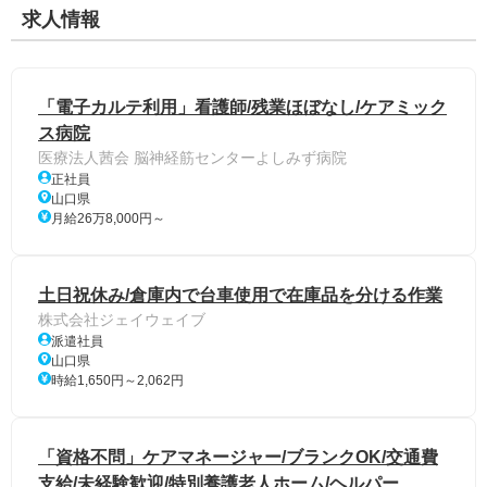
求人情報
「電子カルテ利用」看護師/残業ほぼなし/ケアミック
ス病院
医療法人茜会 脳神経筋センターよしみず病院
正社員
山口県
月給26万8,000円～
土日祝休み/倉庫内で台車使用で在庫品を分ける作業
株式会社ジェイウェイブ
派遣社員
山口県
時給1,650円～2,062円
「資格不問」ケアマネージャー/ブランクOK/交通費
支給/未経験歓迎/特別養護老人ホーム/ヘルパー