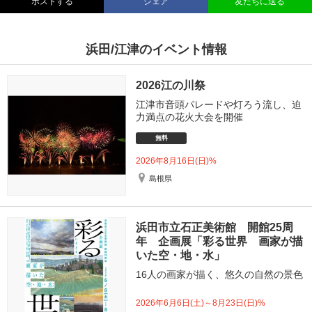
ポストする
シェア
友だちに送る
浜田/江津のイベント情報
2026江の川祭
江津市音頭パレードや灯ろう流し、迫
力満点の花火大会を開催
無料
2026年8月16日(日)%
島根県
浜田市立石正美術館 開館25周
年 企画展「彩る世界 画家が描
いた空・地・水」
16人の画家が描く、悠久の自然の景色
2026年6月6日(土)～8月23日(日)%