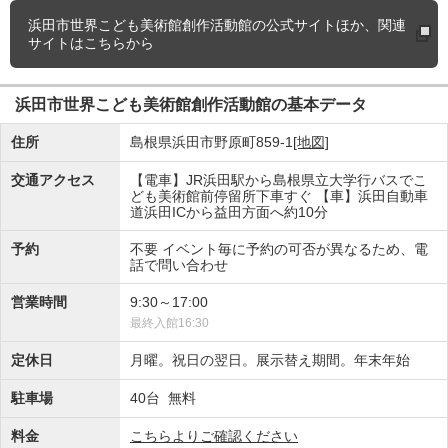
浜田市世界こども美術館創作活動館の
公式サイトほか、関連
サイトはこちらから
浜田市世界こども美術館創作活動館の基本データ
住所
島根県浜田市野原町859-1
[地図]
交通アクセス
【電車】JR浜田駅から島根県立大学行バスでこ
ども美術館前停留所下車すぐ 【車】浜田自動車
道浜田ICから益田方面へ約10分
予約
不要 イベント毎に予約の可否が異なるため、電
話で問い合わせ
営業時間
9:30～17:00
最終入館16:30
定休日
月曜。祝日の翌日。展示替え期間。年末年始
駐車場
40台 無料
料金
こちらよりご確認ください