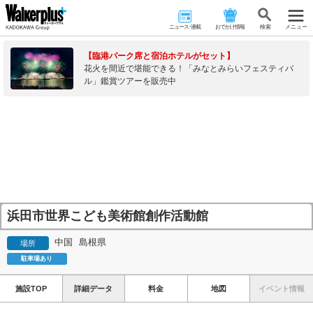
ニュース･連載
おでかけ情報
検 索
メニュー
【臨港パーク席と宿泊ホテルがセット】
花火を間近で堪能できる！「みなとみらいフェスティバ
ル」鑑賞ツアーを販売中
浜田市世界こども美術館創作活動館
中国
島根県
場所
駐車場あり
施設TOP
詳細データ
料金
地図
イベント情報