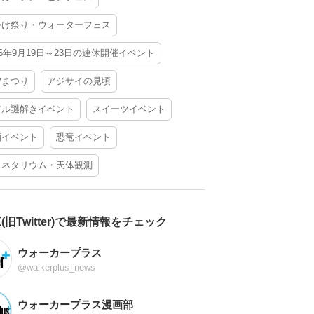
かけ祭り・ウォーターフェス
26年9月19日～23日の連休開催イベント
夕まつり
アジサイの見頃
アル謎解きイベント
スイーツイベント
酒イベント
恐竜イベント
ラネタリウム・天体観測
X(旧Twitter)で最新情報をチェック
ウォーカープラス
@walkerplus_news
ウォーカープラス漫画部