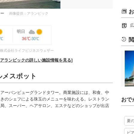
お
ワー
画像提供：アランビック
広
明日
36℃
9℃
30℃
閲
株式会社ライフビジネスウェザー
、アランビックの詳しい施設情報を見る]
ルメスポット
るアーバンビューグランドタワー。商業施設には、和食、中
利きのシェフによる珠玉のメニューを味わえる。レストラン
おで
薬局、スーパー、ヘアサロン、エステなどのショップが出店
夏
ビ