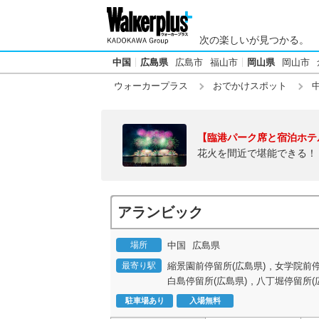
次の楽しいが見つかる。
中国
広島県
広島市
福山市
岡山県
岡山市
ウォーカープラス
おでかけスポット
【臨港パーク席と宿泊ホテ
花火を間近で堪能できる！
アランビック
場所
中国
広島県
,
最寄り駅
縮景園前停留所(広島県)
女学院前停
,
白島停留所(広島県)
八丁堀停留所(
駐車場あり
入場無料