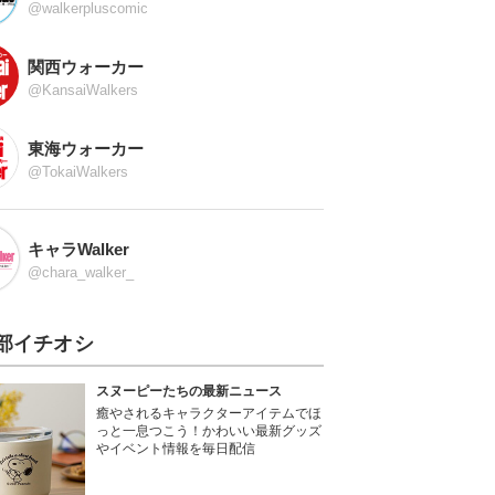
@walkerpluscomic
関西ウォーカー
@KansaiWalkers
東海ウォーカー
@TokaiWalkers
キャラWalker
@chara_walker_
部イチオシ
スヌーピーたちの最新ニュース
癒やされるキャラクターアイテムでほ
っと一息つこう！かわいい最新グッズ
やイベント情報を毎日配信