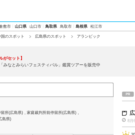
倉敷市
山口県
山口市
鳥取県
鳥取市
島根県
松江市
中国のスポット
広島県のスポット
アランビック
ルがセット】
「みなとみらいフェスティバル」鑑賞ツアーを販売中
,
,
広
留所(広島県)
家庭裁判所前停留所(広島県)
広島県)
8月
2