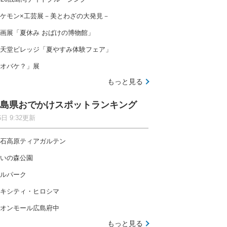
ケモン×工芸展－美とわざの大発見－
画展「夏休み おばけの博物館」
天堂ビレッジ「夏やすみ体験フェア」
オバケ？」展
もっと見る
島県おでかけスポットランキング
6日 9:32更新
石高原ティアガルテン
いの森公園
ルパーク
キシティ・ヒロシマ
オンモール広島府中
もっと見る