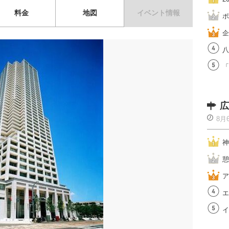
料金
地図
イベント情報
ポ
企
八
「
広
8月
神
憩
ア
エ
イ