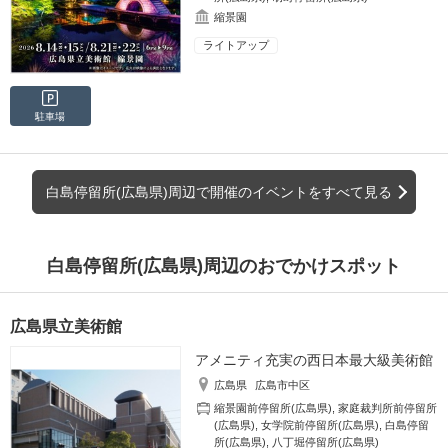
縮景園
ライトアップ
駐車場
白島停留所(広島県)周辺で開催のイベントをすべて見る
白島停留所(広島県)周辺のおでかけスポット
広島県立美術館
アメニティ充実の西日本最大級美術館
広島県
広島市中区
縮景園前停留所(広島県)
,
家庭裁判所前停留所
(広島県)
,
女学院前停留所(広島県)
,
白島停留
所(広島県)
,
八丁堀停留所(広島県)