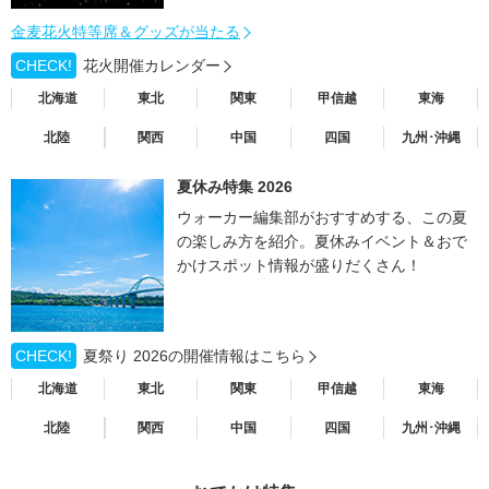
金麦花火特等席＆グッズが当たる
CHECK!
花火開催カレンダー
北海道
東北
関東
甲信越
東海
北陸
関西
中国
四国
九州･沖縄
夏休み特集 2026
ウォーカー編集部がおすすめする、この夏
の楽しみ方を紹介。夏休みイベント＆おで
かけスポット情報が盛りだくさん！
CHECK!
夏祭り 2026の開催情報はこちら
北海道
東北
関東
甲信越
東海
北陸
関西
中国
四国
九州･沖縄