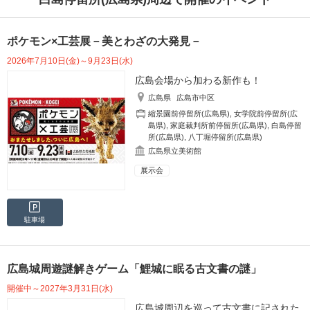
ポケモン×工芸展－美とわざの大発見－
2026年7月10日(金)～9月23日(水)
広島会場から加わる新作も！
広島県
広島市中区
縮景園前停留所(広島県)
,
女学院前停留所(広
島県)
,
家庭裁判所前停留所(広島県)
,
白島停留
所(広島県)
,
八丁堀停留所(広島県)
広島県立美術館
展示会
駐車場
広島城周遊謎解きゲーム「鯉城に眠る古文書の謎」
開催中～2027年3月31日(水)
広島城周辺を巡って古文書に記された