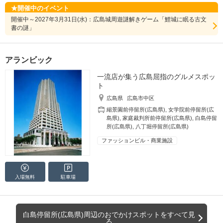
開催中のイベント
開催中～2027年3月31日(水)：広島城周遊謎解きゲーム「鯉城に眠る古文
書の謎」
アランビック
一流店が集う広島屈指のグルメスポッ
ト
広島県
広島市中区
縮景園前停留所(広島県)
,
女学院前停留所(広
島県)
,
家庭裁判所前停留所(広島県)
,
白島停留
所(広島県)
,
八丁堀停留所(広島県)
ファッションビル・商業施設
入場無料
駐車場
白島停留所(広島県)周辺のおでかけスポットをすべて見
る