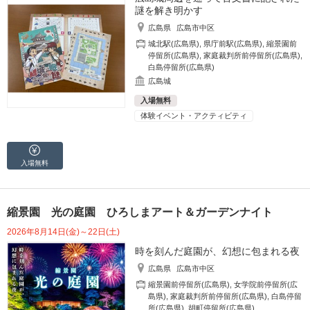
謎を解き明かす
広島県
広島市中区
城北駅(広島県)
,
県庁前駅(広島県)
,
縮景園前
停留所(広島県)
,
家庭裁判所前停留所(広島県)
,
白島停留所(広島県)
広島城
入場無料
体験イベント・アクティビティ
入場無料
縮景園 光の庭園 ひろしまアート＆ガーデンナイト
2026年8月14日(金)～22日(土)
時を刻んだ庭園が、幻想に包まれる夜
広島県
広島市中区
縮景園前停留所(広島県)
,
女学院前停留所(広
島県)
,
家庭裁判所前停留所(広島県)
,
白島停留
所(広島県)
,
胡町停留所(広島県)