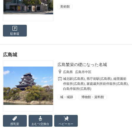
美術館
駐車場
広島城
広島繁栄の礎になった名城
広島県
広島市中区
城北駅(広島県)
,
県庁前駅(広島県)
,
縮景園前
停留所(広島県)
,
家庭裁判所前停留所(広島県)
,
白島停留所(広島県)
城・城跡
博物館・資料館
授乳室
おむつ
交換台
ベビーカー