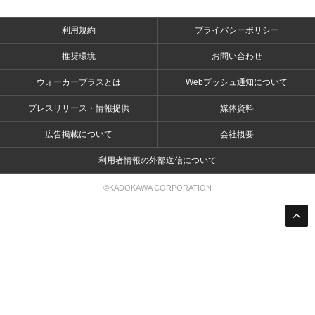
利用規約
プライバシーポリシー
推奨環境
お問い合わせ
ウォーカープラスとは
Webプッシュ通知について
プレスリリース・情報提供
媒体資料
広告掲載について
会社概要
利用者情報の外部送信について
©KADOKAWA CORPORATION