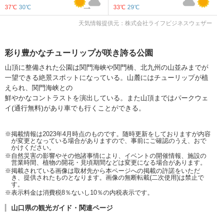
37℃
30℃
33℃
29℃
天気情報提供元：株式会社ライフビジネスウェザー
彩り豊かなチューリップが咲き誇る公園
山頂に整備された公園は関門海峡や関門橋、北九州の山並みまでが
一望できる絶景スポットになっている。山麓にはチューリップが植
えられ、関門海峡との
鮮やかなコントラストを演出している。また山頂まではパークウェ
イ(通行無料)があり車でも行くことができる。
※掲載情報は2023年4月時点のものです。随時更新をしておりますが内容
が変更となっている場合がありますので、事前にご確認のうえ、おで
かけください。
※自然災害の影響やその他諸事情により、イベントの開催情報、施設の
営業時間、植物の開花・見頃期間などは変更になる場合があります。
※掲載されている画像は取材先から本ページへの掲載の許諾をいただ
き、提供されたものとなります。画像の無断転載(二次使用)は禁止で
す。
※表示料金は消費税8％ないし10％の内税表示です。
山口県の観光ガイド・関連ページ