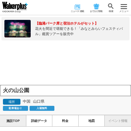
ニュース･連載
おでかけ情報
検 索
メニュー
【臨港パーク席と宿泊ホテルがセット】
花火を間近で堪能できる！「みなとみらいフェスティバ
ル」鑑賞ツアーを販売中
火の山公園
中国
山口県
場所
駐車場あり
入場無料
施設TOP
詳細データ
料金
地図
イベント情報