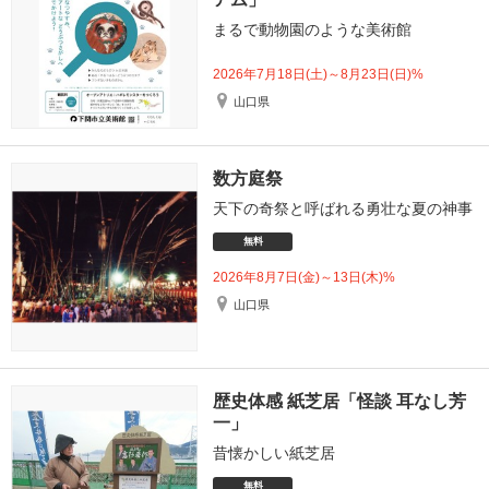
まるで動物園のような美術館
2026年7月18日(土)～8月23日(日)%
山口県
数方庭祭
天下の奇祭と呼ばれる勇壮な夏の神事
無料
2026年8月7日(金)～13日(木)%
山口県
歴史体感 紙芝居「怪談 耳なし芳
一」
昔懐かしい紙芝居
無料