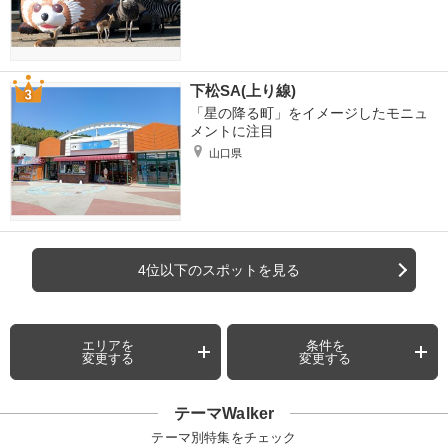
下松SA(上り線)
「星の降る町」をイメージしたモニュ
メントに注目
山口県
4位以下のスポットを見る
エリアを
条件を
変更する
変更する
テーマWalker
テーマ別特集をチェック